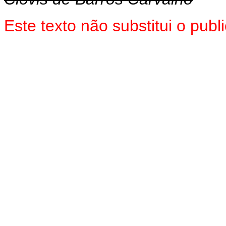
Este texto não substitui o pub