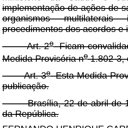
implementação de ações de sa
organismos multilaterais 
procedimentos dos acordos e 
o
Art. 2
Ficam convalidad
o
Medida Provisória n
1.802-3, 
o
Art. 3
Esta Medida Provi
publicação.
Brasília, 22 de abril de 
da República.