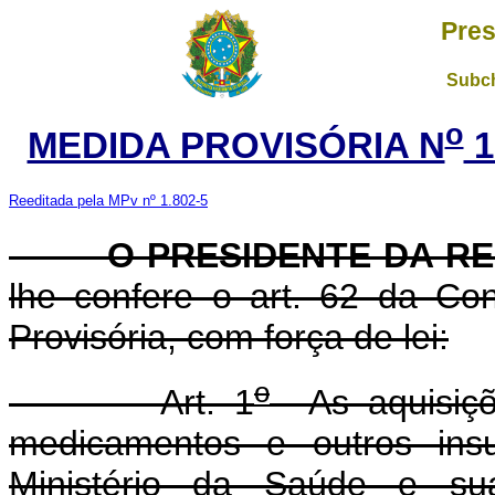
Pres
Subch
o
MEDIDA PROVISÓRIA N
1
Reeditada pela MPv nº 1.802-5
O PRESIDENTE DA REP
lhe confere o art. 62 da Con
Provisória, com força de lei:
o
Art. 1
As aquisiçõe
medicamentos e outros insu
Ministério da Saúde e sua