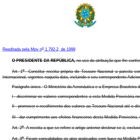
o
Reeditada pela Mpv n
1.792-2, de 1999
O PRESIDENTE DA REPÚBLICA,
no
uso da atribuição que lhe confer
o
Art. 1
Constitui receita própria do Tesouro Nacional a parcela co
Internacional, vigentes naquela data, incluindo o seu correspondente Adiciona
Parágrafo único. O Ministério da Aeronáutica e a Empresa Brasileira d
I - discriminar os valores correspondentes a esta Medida Provisória n
II - promover o recolhimento dos valores ao Tesouro Nacional até o d
III - dar cumprimento aos efeitos financeiros desta Medida Provisória, 
o
Art. 2
A receita a que se refere o artigo anterior destinar-se-á, exclus
o
Art. 3
Ficam convalidados os atos praticados com base na Medida Pr