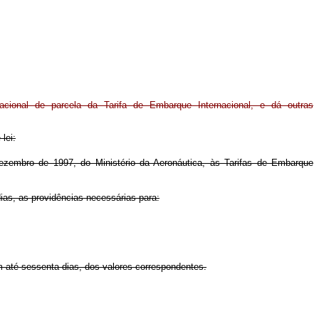
cional de parcela da Tarifa de Embarque Internacional, e dá outras
lei:
embro de 1997, do Ministério da Aeronáutica, às Tarifas de Embarque
dias, as providências necessárias para:
m até sessenta dias, dos valores correspondentes.