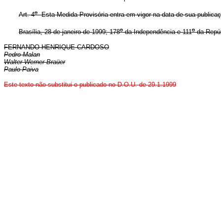
o
Art. 4
Esta Medida Provisória entra em vigor na data de sua publicação
o
o
Brasília, 28 de janeiro de 1999; 178
da Independência e 111
da Repúb
FERNANDO HENRIQUE CARDOSO
Pedro Malan
Walter Werner Braüer
Paulo Paiva
Este texto não substitui o publicado no D.O.U. de 29.1.1999