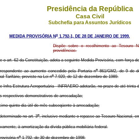
Presidência da República
Casa Civil
Subchefia para Assuntos Jurídicos
o
MEDIDA PROVISÓRIA N
1.792-1, DE 28 DE JANEIRO DE 1999.
Dispõe sobre o recolhimento ao Tesouro Na
providências.
e o art. 62 da Constituição, adota a seguinte Medida Provisória, com força de 
o
rrespondente ao aumento concedido pela Portaria n
861/GM2, de 9 de dez
o
l Tarifário, previsto na Lei n
7.920, de 12 de dezembro de 1989.
e Infra-Estrutura Aeroportuária - INFRAERO adotarão, no prazo de até trinta 
os respectivos demonstrativos de arrecadação;
écimo quinto dia útil do mês subseqüente à arrecadação;
o
determinado no art. 3
, inclusive mediante o repasse ao Tesouro Nacional, e
ivamente, à amortização da dívida pública mobiliária federal.
o
ovisória n
1.792, de 30 de dezembro de 1998.