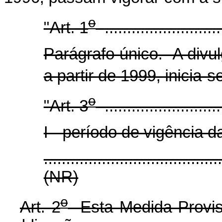
o
"Art. 1
...........................
Parágrafo único. A divul
a partir de 1999, inicia-
o
"Art. 3
...........................
I - período de vigência 
.......................................
(NR)
o
Art. 2
Esta Medida Provisó