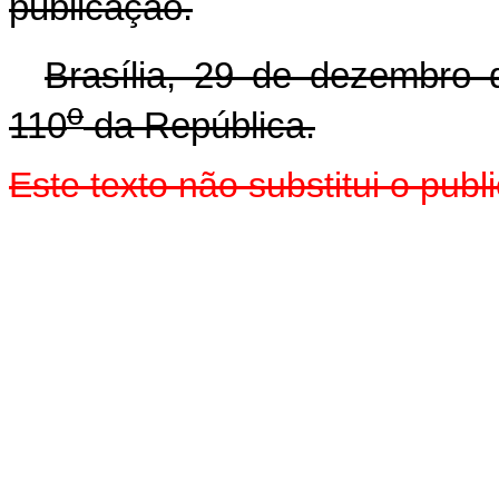
publicação.
Brasília, 29 de dezembro 
o
110
da República.
Este texto não substitui o pub