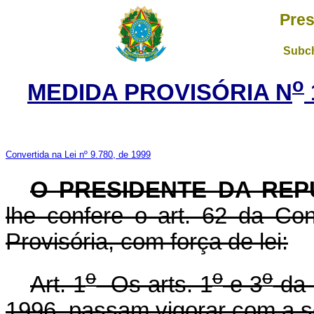
Pres
Subch
o
MEDIDA PROVISÓRIA N
Convertida na Lei nº 9.780, de 1999
O PRESIDENTE DA REP
lhe confere o art. 62 da Con
Provisória, com força de lei:
o
o
o
Art. 1
Os arts. 1
e 3
da 
1996, passam vigorar com a s