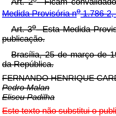
Art. 2
Ficam convalidados
o
Medida Provisória n
1.786-2, 
o
Art. 3
Esta Medida Provisó
publicação.
Brasília, 25 de março de 
da República.
FERNANDO HENRIQUE CA
Pedro Malan
Eliseu Padilha
Este texto não substitui o pub