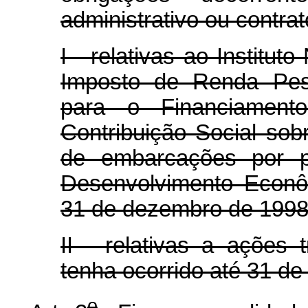
administrativo ou contrat
I - relativas ao Institut
Imposto de Renda Pess
para o Financiament
Contribuição Social sob
de embarcações por p
Desenvolvimento Econô
31 de dezembro de 1998
II - relativas a ações t
tenha ocorrido até 31 d
o