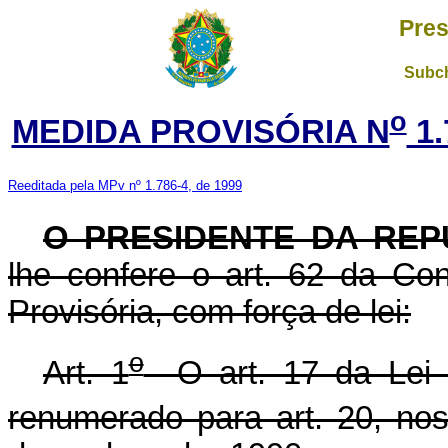
Pres
Subch
o
MEDIDA PROVISÓRIA N
1.
Reeditada pela MPv nº 1.786-4, de 1999
O PRESIDENTE DA REP
lhe confere o art. 62 da Con
Provisória, com força de lei:
o
Art. 1
O art. 17 da Lei 
renumerado para art. 20, no