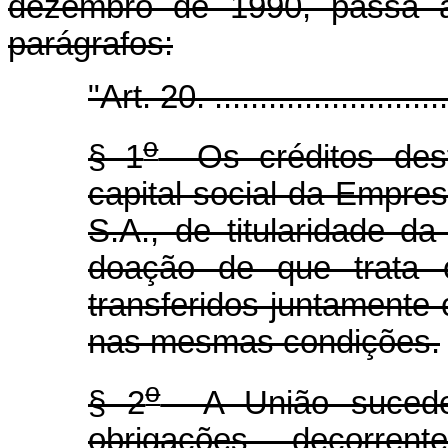
dezembro de 1990, passa a 
parágrafos:
"Art. 20. ............................
o
§ 1
Os créditos dest
capital social da Empr
S.A., de titularidade d
doação de que trata
transferidos juntamente 
nas mesmas condições.
o
§ 2
A União sucede
obrigações decorre