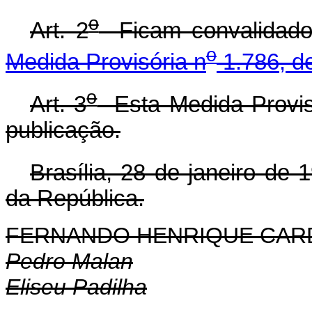
o
Art. 2
Ficam convalidados
o
Medida Provisória n
1.786, d
o
Art. 3
Esta Medida Provisó
publicação.
Brasília, 28 de janeiro de 
da República.
FERNANDO HENRIQUE CA
Pedro Malan
Eliseu Padilha