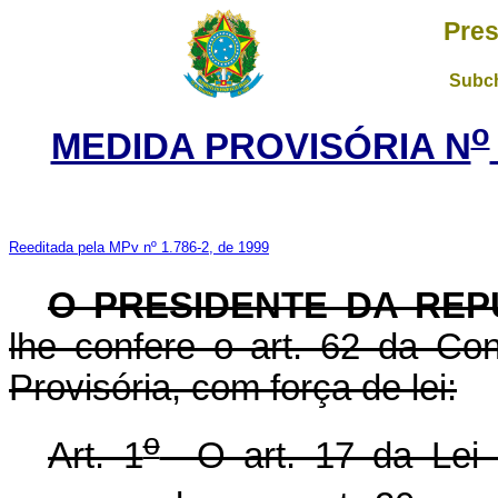
Pres
Subch
o
MEDIDA PROVISÓRIA N
Reeditada pela MPv nº 1.786-2, de 1999
O PRESIDENTE DA REP
lhe confere o art. 62 da Con
Provisória, com força de lei:
o
Art. 1
O art. 17 da Lei 