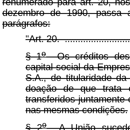
renumerado para art. 20, no
dezembro de 1990, passa a 
parágrafos:
"Art. 20. ............................
o
§ 1
Os créditos dest
capital social da Empr
S.A., de titularidade d
doação de que trata
transferidos juntamente 
nas mesmas condições.
o
§ 2
A União sucede