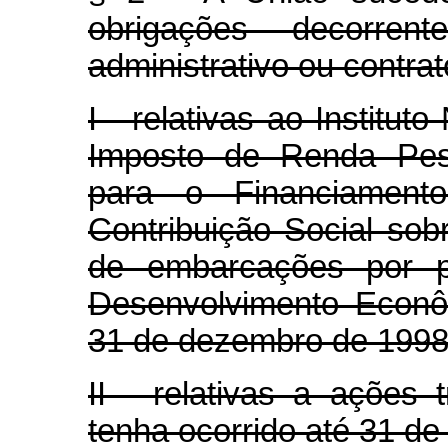
obrigações decorre
administrativo ou contrat
I - relativas ao Institut
Imposto de Renda Pess
para o Financiament
Contribuição Social sob
de embarcações por p
Desenvolvimento Econô
31 de dezembro de 1998
II - relativas a ações t
tenha ocorrido até 31 d