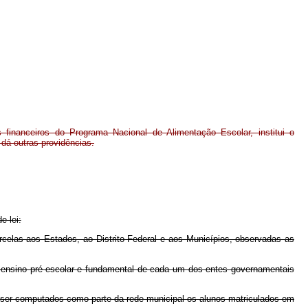
financeiros do Programa Nacional de Alimentação Escolar, institui o
 dá outras providências.
e lei:
as aos Estados, ao Distrito Federal e aos Municípios, observadas as
nsino pré-escolar e fundamental de cada um dos entes governamentais
ser computados como parte da rede municipal os alunos matriculados em