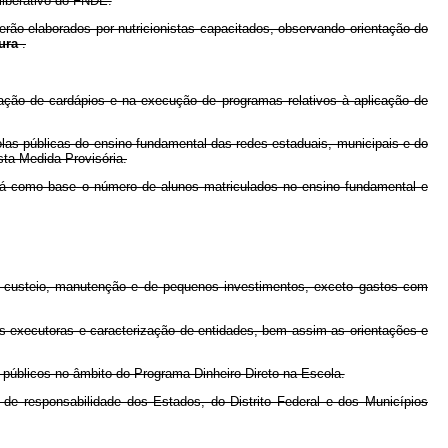
iberativo do FNDE.
ão elaborados por nutricionistas capacitados, observando orientação do
tura
.
ão de cardápios e na execução de programas relativos à aplicação de
las públicas do ensino fundamental das redes estaduais, municipais e do
sta Medida Provisória.
rá como base o número de alunos matriculados no ensino fundamental e
 custeio, manutenção e de pequenos investimentos, exceto gastos com
es executoras e caracterização de entidades, bem assim as orientações e
públicos no âmbito do Programa Dinheiro Direto na Escola.
e responsabilidade dos Estados, do Distrito Federal e dos Municípios