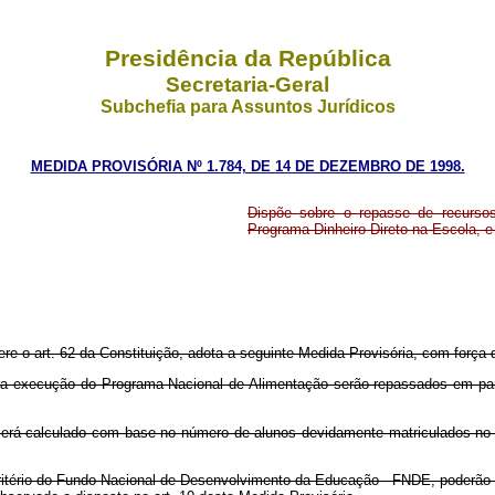
Presidência da República
Secretaria-Geral
Subchefia para Assuntos Jurídicos
MEDIDA PROVISÓRIA Nº 1.784, DE 14 DE DEZEMBRO DE 1998.
Dispõe sobre o repasse de recursos 
Programa Dinheiro Direto na Escola, e
ere o art. 62 da Constituição, adota a seguinte Medida Provisória, com força d
ecução do Programa Nacional de Alimentação serão repassados em parcel
 calculado com base no número de alunos devidamente matriculados no e
tério do Fundo Nacional de Desenvolvimento da Educação - FNDE, poderão 