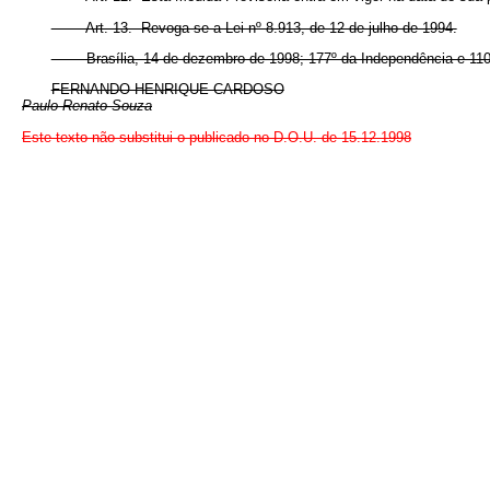
Art. 13. Revoga-se a Lei nº 8.913, de 12 de julho de 1994.
Brasília, 14 de dezembro de 1998; 177º da Independência e 110º
FERNANDO HENRIQUE CARDOSO
Paulo Renato Souza
Este texto não substitui o publicado no D.O.U. de 15.12.1998