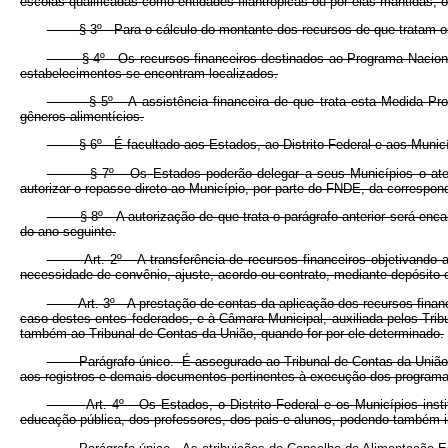
escolas qualificadas como entidades filantrópicas ou por elas mantidas, 
§ 3º Para o cálculo do montante dos recursos de que tratam os §§ 1
§ 4º Os recursos financeiros destinados ao Programa Nacional d
estabelecimentos se encontram localizados.
§ 5º A assistência financeira de que trata esta Medida Provisóri
gêneros alimentícios.
§ 6º É facultado aos Estados, ao Distrito Federal e aos Municípi
§ 7º Os Estados poderão delegar a seus Municípios o atendimen
autorizar o repasse direto ao Município, por parte do FNDE, da correspon
§ 8º A autorização de que trata o parágrafo anterior será encamin
do ano seguinte.
Art. 2º A transferência de recursos financeiros objetivando a 
necessidade de convênio, ajuste, acordo ou contrato, mediante depósito e
Art. 3º A prestação de contas da aplicação dos recursos financeiro
caso destes entes federados, e à Câmara Municipal, auxiliada pelos Tri
também ao Tribunal de Contas da União, quando for por ele determinado.
Parágrafo único. É assegurado ao Tribunal de Contas da União e 
aos registros e demais documentos pertinentes à execução dos program
Art. 4º Os Estados, o Distrito Federal e os Municípios instituir
educação pública, dos professores, dos pais e alunos, podendo também i