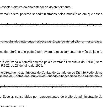
scolar relativo ao ano anterior ao do atendimento.
rno Federal poderão ser administrados pelos municípios em que esses
da Constituição Federal, e destina-se, exclusivamente, à aquisição de
ocalizados nas suas respectivas áreas de jurisdição, e, neste caso,
de referência, e poderá ser revista, exclusivamente, no mês de janeiro
erá efetivada automaticamente pela Secretaria Executiva do FNDE, sem
 9.692, de 27 de julho de 1998.
o diretamente ao Tribunal de Contas do Estado ou do Distrito Federal, no
lhos de Contas dos Municípios, quando o beneficiário for o Município, e
qualquer tempo, à documentação comprobatória da execução da despesa,
Escolar, constituídos por representantes do órgão de administração da