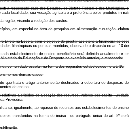
lar serão definidas em norma específica a ser expedida pelo Conselho Del
 responsabilidade dos Estados, do Distrito Federal e dos Municípios, ser
 cada localidade, sua vocação agrícola e a preferência pelos produtos
in na
 região, visando a redução dos custos.
s, em especial na área de pesquisa em alimentação e nutrição, elaboraç
ireto na Escola, com o objetivo de prestar assistência financeira às esco
idades filantrópicas ou por elas mantidas, observado o disposto no art. 10 de
a estabelecimento de ensino beneficiário será definida anualmente e te
Ministério da Educação e do Desporto no exercício anterior, e repassada:
a comunidade escolar, na forma dos requisitos estabelecidos no art. 10;
ensino nos demais casos.
e trata o artigo anterior serão destinados à cobertura de despesas de
mentos de ensino.
ativas a critérios de alocação dos recursos, valores
per capita
, unidad
da Provisória.
ica-se, igualmente, ao repasse de recursos aos estabelecimentos de ensino 
 transferidos na forma do inciso I do parágrafo único do art. 8º será d
ublicação.