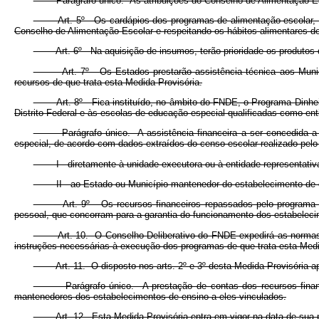
Parágrafo único. As atribuições do Conselho de Alimentação Esco
Art. 5º Os cardápios dos programas de alimentação escolar, sob a
Conselho de Alimentação Escolar e respeitando os hábitos alimentares de
Art. 6º Na aquisição de insumos, terão prioridade os produtos da
Art. 7º Os Estados prestarão assistência técnica aos Município
recursos de que trata esta Medida Provisória.
Art. 8º Fica instituído, no âmbito do FNDE, o Programa Dinheiro D
Distrito Federal e às escolas de educação especial qualificadas como ent
Parágrafo único. A assistência financeira a ser concedida a cad
especial, de acordo com dados extraídos do censo escolar realizado pelo 
I - diretamente à unidade executora ou à entidade representativa d
II - ao Estado ou Município mantenedor do estabelecimento de 
Art. 9º Os recursos financeiros repassados pelo programa de qu
pessoal, que concorram para a garantia do funcionamento dos estabeleci
Art. 10. O Conselho Deliberativo do FNDE expedirá as normas rel
instruções necessárias à execução dos programas de que trata esta Medi
Art. 11. O disposto nos arts. 2º e 3º desta Medida Provisória apl
Parágrafo único. A prestação de contas dos recursos financeiros
mantenedores dos estabelecimentos de ensino a eles vinculados.
Art. 12. Esta Medida Provisória entra em vigor na data de sua p