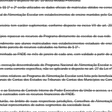
observado o disposto no art. 10 desta Medida Provisória.
º e 2º serão utilizados os dados oficiais de matrículas obtidos no censo e
e Alimentação Escolar em estabelecimentos de ensino mantidos pelo Gove
a tem caráter suplementar, conforme disposto no inciso VII do art. 208 
os repassar os recursos do Programa diretamente às escolas de sua rede.
to aos alunos matriculados nos estabelecimentos estaduais de ensino l
dente parcela de recursos calculados na forma do § 1º .
hada ao FNDE no mês de janeiro de cada ano, com validade a partir do ano 
execução descentralizada do Programa Nacional de Alimentação Escolar s
m conta-corrente específica, não se aplicando o disposto no art. 27 da Lei nº
s relativos ao Programa de Alimentação Escolar será feita pelo beneficiári
bunais de Contas dos Estados ou Tribunais de Contas dos Municípios ou Conse
ao Sistema de Controle Interno do Poder Executivo da União o acesso, a 
as custeados com os recursos financeiros do FNDE.
ão, no âmbito de suas respectivas jurisdições, Conselhos de Alimentação 
ncluir representantes de outros segmentos da sociedade local.