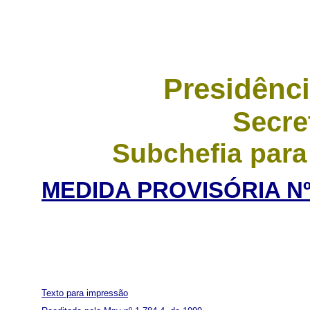
Presidênci
Secre
Subchefia para
MEDIDA PROVISÓRIA Nº 
Texto para impressão