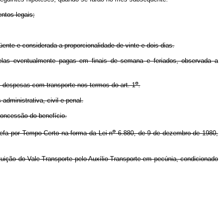
ntos legais;
te e considerada a proporcionalidade de vinte e dois dias.
las eventualmente pagas em finais de semana e feriados, observada a
o
s despesas com transporte nos termos do art. 1
.
ministrativa, civil e penal.
oncessão do benefício.
o
refa por Tempo Certo na forma da Lei n
6.880, de 9 de dezembro de 1980,
uição do Vale-Transporte pelo Auxílio-Transporte em pecúnia, condicionado