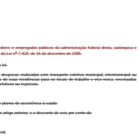
rvidores e empregados públicos da administração federal direta, autárquica e
o
da Lei n
7.418, de 16 de dezembro de 1985.
 lei:
despesas realizadas com transporte coletivo municipal, intermunicipal ou
os de suas residências para os locais de trabalho e vice-versa, excetuadas
eletivos ou especiais.
e planos de assistência à saúde.
rtigo anterior, e o desconto de seis por cento do:
ial;