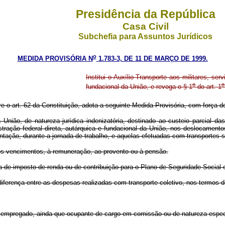
Presidência da República
Casa Civil
Subchefia para Assuntos Jurídicos
o
MEDIDA PROVISÓRIA N
1.783-3, DE 11 DE MARÇO DE 1999.
Institui o Auxílio-Transporte aos militares, se
o
o
fundacional da União, e revoga o § 1
do art. 1
re o art. 62 da Constituição, adota a seguinte Medida Provisória, com força de
o, de natureza jurídica indenizatória, destinado ao custeio parcial das 
stração federal direta, autárquica e fundacional da União, nos deslocament
tação, durante a jornada de trabalho, e aquelas efetuadas com transportes s
s vencimentos, à remuneração, ao provento ou à pensão.
ia de imposto de renda ou de contribuição para o Plano de Seguridade Social 
erença entre as despesas realizadas com transporte coletivo, nos termos do a
empregado, ainda que ocupante de cargo em comissão ou de natureza espec