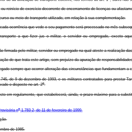
 reinício de exercício decorrente de encerramento de licenças ou afastame
rcurso ou meio de transporte utilizado, em relação à sua complementação.
cada ocorrência que vede o seu pagamento será processado no mês subseqüen
orte a que fizer jus o militar, o servidor ou empregado, exceto aque
 firmada pelo militar, servidor ou empregado na qual ateste a realização da
de que trata este artigo, sem prejuízo da apuração de responsabilidades ad
egado sempre que ocorrer alteração das circunstâncias que fundamentam a c
745, de 9 de dezembro de 1993, e os militares contratados para prestar Ta
o
vado o disposto no art. 2
.
to em regulamento, que estabelecerá, ainda, o prazo máximo para a substit
o
rovisória n
1.783-2, de 11 de fevereiro de 1999.
ção.
embro de 1985.