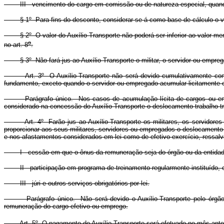
III - vencimento do cargo em comissão ou de natureza especial, quando 
§ 1º Para fins do desconto, considerar-se-á como base de cálculo o valo
§ 2º O valor do Auxílio-Transporte não poderá ser inferior ao valor mens
o
no art. 8
.
§ 3º Não fará jus ao Auxílio-Transporte o militar, o servidor ou empregado
Art. 3º O Auxílio-Transporte não será devido cumulativamente com ben
fundamento, exceto quando o servidor ou empregado acumular licitamente ou
Parágrafo único. Nos casos de acumulação lícita de cargos ou empreg
considerado na concessão do Auxílio-Transporte o deslocamento trabalho-tr
Art. 4º Farão jus ao Auxílio-Transporte os militares, os servidores 
proporcionar aos seus militares, servidores ou empregados o deslocament
e nos afastamentos considerados em lei como de efetivo exercício, ressal
I - cessão em que o ônus da remuneração seja do órgão ou da entidad
II - participação em programa de treinamento regularmente instituído, 
III - júri e outros serviços obrigatórios por lei.
Parágrafo único. Não será devido o Auxílio-Transporte pelo órgão ou
remuneração do cargo efetivo ou emprego.
Art. 5º O pagamento do Auxílio-Transporte será efetuado no mês anterior 