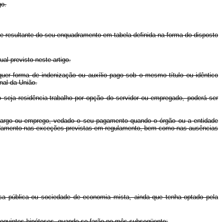
go.
e resultante do seu enquadramento em tabela definida na forma do disposto
al previsto neste artigo.
r forma de indenização ou auxílio pago sob o mesmo título ou idêntico
nal da União.
a residência-trabalho por opção do servidor ou empregado, poderá ser
cargo ou emprego, vedado o seu pagamento quando o órgão ou a entidade
fundamento nas exceções previstas em regulamento, bem como nas ausências
 pública ou sociedade de economia mista, ainda que tenha optado pela
seguintes hipóteses, quando se farão no mês subseqüente: