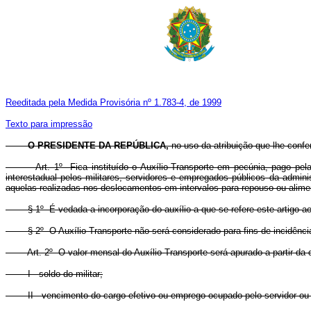
Reeditada pela Medida Provisória nº 1.783-4, de 1999
Texto para impressão
O PRESIDENTE DA REPÚBLICA,
no uso da atribuição que lhe confe
Art. 1º Fica instituído o Auxílio-Transporte em pecúnia, pago pela Uniã
interestadual pelos militares, servidores e empregados públicos da admini
aquelas realizadas nos deslocamentos em intervalos para repouso ou alimen
§ 1º É vedada a incorporação do auxílio a que se refere este artigo ao
§ 2º O Auxílio-Transporte não será considerado para fins de incidênc
Art. 2º O valor mensal do Auxílio-Transporte será apurado a partir da dif
I - soldo do militar;
II - vencimento do cargo efetivo ou emprego ocupado pelo servidor ou 