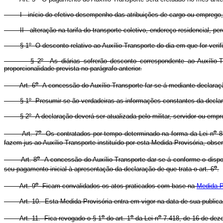
I - início do efetivo desempenho das atribuições de cargo ou emprego, ou
II - alteração na tarifa do transporte coletivo, endereço residencial, pe
§ 1º O desconto relativo ao Auxílio-Transporte do dia em que for verifi
§ 2º As diárias sofrerão desconto correspondente ao Auxílio-Transp
proporcionalidade prevista no parágrafo anterior.
o
Art. 6
A concessão do Auxílio-Transporte far-se-á mediante declaração
§ 1º Presumir-se-ão verdadeiras as informações constantes da declaração 
§ 2º A declaração deverá ser atualizada pelo militar, servidor ou empr
o
o
Art. 7
Os contratados por tempo determinado na forma da Lei n
8.
fazem jus ao Auxílio-Transporte instituído por esta Medida Provisória, obser
o
Art. 8
A concessão do Auxílio-Transporte dar-se-á conforme o dispos
o
seu pagamento inicial à apresentação da declaração de que trata o art. 6
.
o
Art. 9
Ficam convalidados os atos praticados com base na
Medida P
Art. 10. Esta Medida Provisória entra em vigor na data de sua publica
o
o
o
Art. 11. Fica revogado o § 1
do art. 1
da Lei n
7.418, de 16 de dez