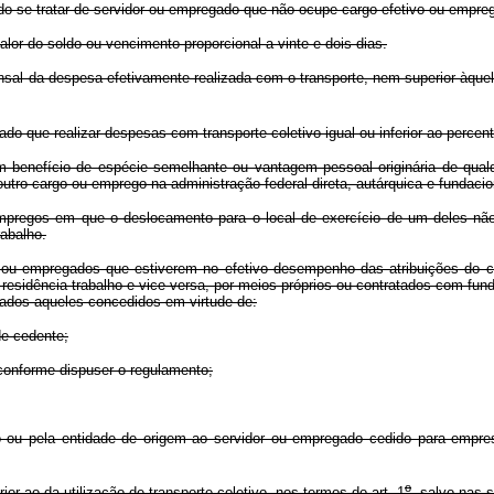
se tratar de servidor ou empregado que não ocupe cargo efetivo ou empre
r do soldo ou vencimento proporcional a vinte e dois dias.
al da despesa efetivamente realizada com o transporte, nem superior àquel
 que realizar despesas com transporte coletivo igual ou inferior ao percentu
efício de espécie semelhante ou vantagem pessoal originária de qualque
tro cargo ou emprego na administração federal direta, autárquica e fundacio
os em que o deslocamento para o local de exercício de um deles não sej
abalho.
ou empregados que estiverem no efetivo desempenho das atribuições do 
o residência-trabalho e vice-versa, por meios próprios ou contratados com 
vados aqueles concedidos em virtude de:
e cedente;
conforme dispuser o regulamento;
 pela entidade de origem ao servidor ou empregado cedido para empresa
o
ao da utilização de transporte coletivo, nos termos do art. 1
, salvo nas 