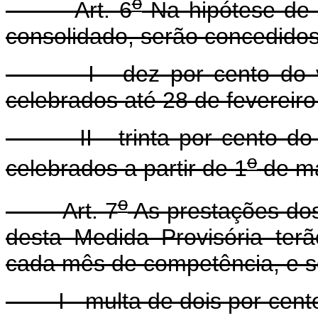
o
Art. 6
Na hipótese de 
consolidado, serão concedidos
I - dez por cento do valo
celebrados até 28 de fevereiro
II - trinta por cento do v
o
celebrados a partir de 1
de ma
o
Art. 7
As prestações dos
desta Medida Provisória terã
cada mês de competência, e so
I - multa de dois por cento