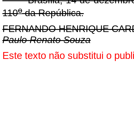
o
110
da República.
FERNANDO HENRIQUE CA
Paulo Renato Souza
Este texto não substitui o pu