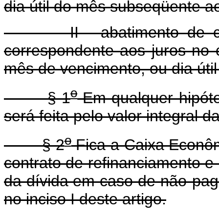
dia útil do mês subseqüente a
II - abatimento de cinqü
correspondente aos juros no
mês de vencimento, ou dia útil
o
§ 1
Em qualquer hipóte
será feita pelo valor integral 
o
§ 2
Fica a Caixa Econômi
contrato de refinanciamento e 
da dívida em caso de não-pag
no inciso I deste artigo.