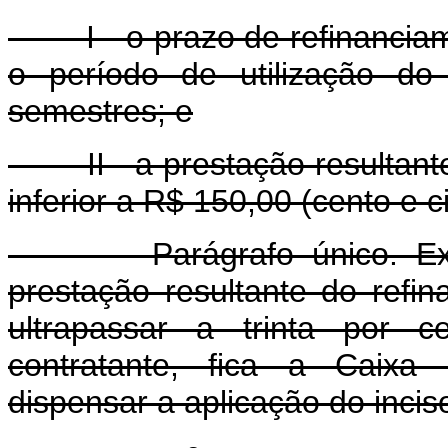
I - o prazo de refinanciame
o período de utilização do
semestres; e
II - a prestação resultante
inferior a R$ 150,00 (cento e c
Parágrafo único. Excepc
prestação resultante do refi
ultrapassar a trinta por c
contratante, fica a Caixa
dispensar a aplicação do inciso