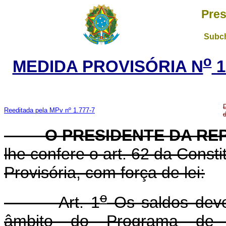
Pres
Subch
o
MEDIDA PROVISÓRIA N
1
Reeditada pela MPv nº 1.777-7
d
O PRESIDENTE DA REP
lhe confere o art. 62 da Const
Provisória, com força de lei:
o
Art. 1
Os saldos deve
âmbito do Programa de C