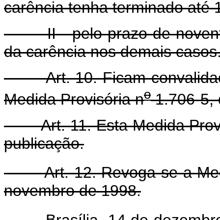
carência tenha terminado até 
II - pelo prazo de noventa
da carência nos demais casos
Art. 10. Ficam convalidado
o
Medida Provisória n
1.706-5,
Art. 11. Esta Medida Provis
publicação.
Art. 12. Revoga-se a Medi
novembro de 1998.
Brasília, 14 de dezembro