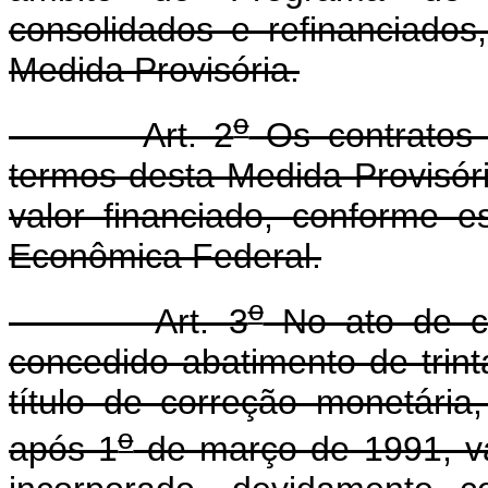
consolidados e refinanciado
Medida Provisória.
o
Art. 2
Os contratos 
termos desta Medida Provisóri
valor financiado, conforme 
Econômica Federal.
o
Art. 3
No ato de co
concedido abatimento de trint
título de correção monetária
o
após 1
de março de 1991, va