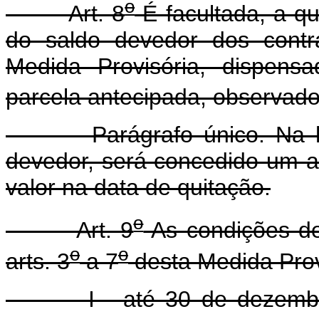
o
Art. 8
É facultada, a qu
do saldo devedor dos contr
Medida Provisória, dispens
parcela antecipada, observado o
Parágrafo único. Na hipót
devedor, será concedido um a
valor na data de quitação.
o
Art. 9
As condições de
o
o
arts. 3
a 7
desta Medida Provi
I - até 30 de dezembro d