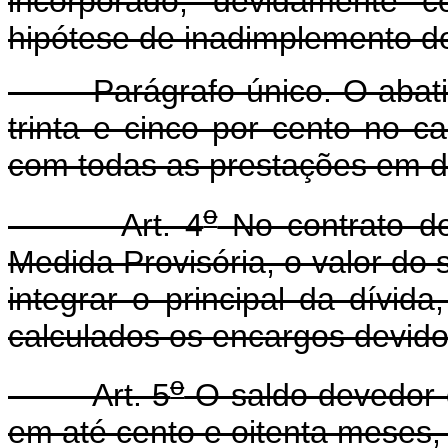
incorporado, devidamente co
hipótese de inadimplemento do
Parágrafo único. O abatim
trinta e cinco por cento no 
com todas as prestações em d
o
Art. 4
No contrato de
Medida Provisória, o valor do
integrar o principal da dívi
calculados os encargos devidos
o
Art. 5
O saldo devedor c
em até cento e oitenta meses,