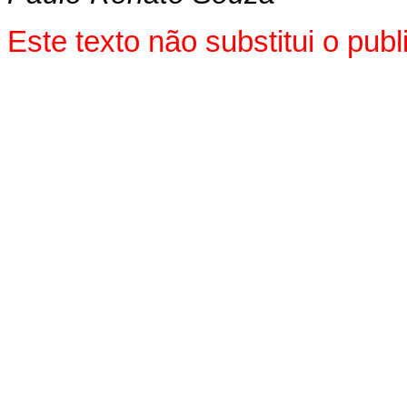
Este texto não substitui o pub