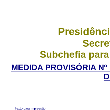
Presidênci
Secre
Subchefia para
MEDIDA PROVISÓRIA Nº 
D
Texto para impressão