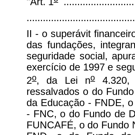
"Art. 1
...........................
........................................
II - o superávit financei
das fundações, integra
seguridade social, apur
exercício de 1997 e segu
o
o
2
, da Lei n
4.320,
ressalvados o do Fundo
da Educação - FNDE, o 
- FNC, o do Fundo de D
FUNCAFÉ, o do Fundo N