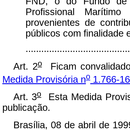
FND, o do Fundo de 
Profissional Maríti
provenientes de contrib
públicos com finalidade e
.....................................
o
Art. 2
Ficam convalidado
o
Medida Provisória n
1.766-16
o
Art. 3
Esta Medida Provisó
publicação.
Brasília, 08 de abril de 199