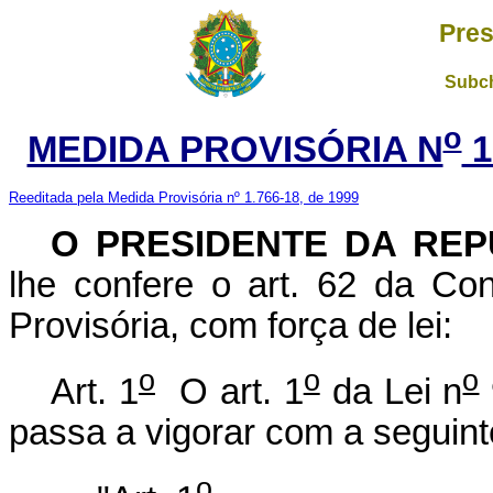
Pres
Subch
o
MEDIDA PROVISÓRIA N
1
Reeditada pela Medida Provisória nº 1.766-18, de 1999
O PRESIDENTE DA REP
lhe confere o art. 62 da Con
Provisória, com força de lei:
o
o
o
Art. 1
O art. 1
da Lei n
passa a vigorar com a seguint
o