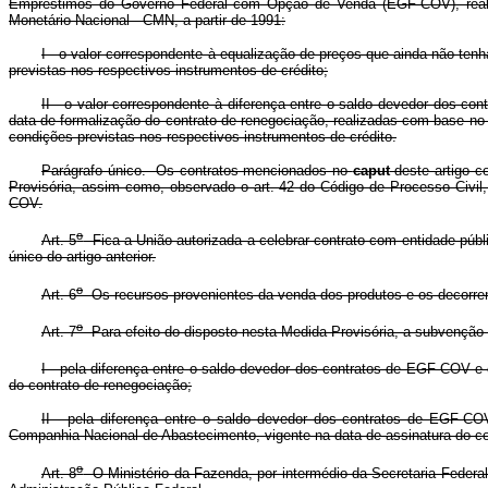
Empréstimos do Governo Federal com Opção de Venda (EGF-COV), reali
Monetário Nacional - CMN, a partir de 1991:
I - o valor correspondente à equalização de preços que ainda não ten
previstas nos respectivos instrumentos de crédito;
II - o valor correspondente à diferença entre o saldo devedor dos co
data de formalização do contrato de renegociação, realizadas com base no
condições previstas nos respectivos instrumentos de crédito.
Parágrafo único. Os contratos mencionados no
caput
deste artigo c
Provisória, assim como, observado o art. 42 do Código de Processo Civil,
COV.
o
Art. 5
Fica a União autorizada a celebrar contrato com entidade públ
único do artigo anterior.
o
Art. 6
Os recursos provenientes da venda dos produtos e os decorrente
o
Art. 7
Para efeito do disposto nesta Medida Provisória, a subvenção d
I - pela diferença entre o saldo devedor dos contratos de EGF-COV e
do contrato de renegociação;
II - pela diferença entre o saldo devedor dos contratos de EGF-CO
Companhia Nacional de Abastecimento, vigente na data de assinatura do co
o
Art. 8
O Ministério da Fazenda, por intermédio da Secretaria Federal d