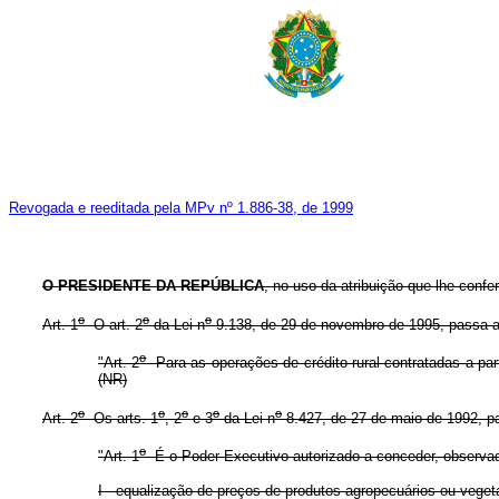
Revogada e reeditada pela MPv nº 1.886-38, de 1999
O PRESIDENTE DA REPÚBLICA
, no uso da atribuição que lhe confe
o
o
o
Art. 1
O art. 2
da Lei n
9.138, de 29 de novembro de 1995, passa a
o
"Art. 2
Para as operações de crédito rural contratadas a part
(NR)
o
o
o
o
o
Art. 2
Os arts. 1
, 2
e 3
da Lei n
8.427, de 27 de maio de 1992, p
o
"Art. 1
É o Poder Executivo autorizado a conceder, observad
I - equalização de preços de produtos agropecuários ou vegeta