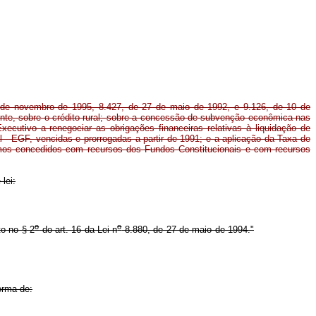
de novembro de 1995, 8.427, de 27 de maio de 1992, e 9.126, de 10 de
te, sobre o crédito rural; sobre a concessão de subvenção econômica nas
Executivo a renegociar as obrigações financeiras relativas à liquidação de
- EGF, vencidas e prorrogadas a partir de 1991; e a aplicação da Taxa de
mos concedidos com recursos dos Fundos Constitucionais e com recursos
lei:
o
o
to no § 2
do art. 16 da Lei n
8.880, de 27 de maio de 1994."
orma de: