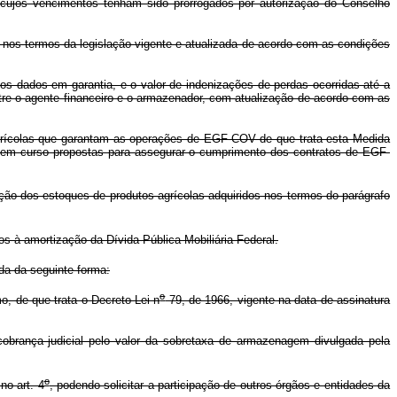
ujos vencimentos tenham sido prorrogados por autorização do Conselho
a nos termos da legislação vigente e atualizada de acordo com as condições
tos dados em garantia, e o valor de indenizações de perdas ocorridas até a
tre o agente financeiro e o armazenador, com atualização de acordo com as
 agrícolas que garantam as operações de EGF-COV de que trata esta Medida
ais em curso propostas para assegurar o cumprimento dos contratos de EGF-
ção dos estoques de produtos agrícolas adquiridos nos termos do parágrafo
os à amortização da Dívida Pública Mobiliária Federal.
da da seguinte forma:
o
, de que trata o Decreto-Lei n
79, de 1966, vigente na data de assinatura
cobrança judicial pelo valor da sobretaxa de armazenagem divulgada pela
o
no art. 4
, podendo solicitar a participação de outros órgãos e entidades da