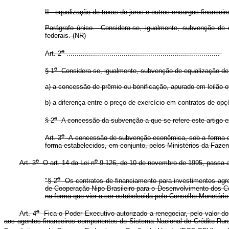
II - equalização de taxas de juros e outros encargos financeir
Parágrafo único. Considera-se, igualmente, subvenção de e
federais. (NR)
o
Art. 2
...........................................................................
o
§ 1
Considera-se, igualmente, subvenção de equalização de p
a) a concessão de prêmio ou bonificação, apurado em leilão o
b) a diferença entre o preço de exercício em contratos de o
o
§ 2
A concessão da subvenção a que se refere este artigo exo
o
Art. 3
A concessão de subvenção econômica, sob a forma de e
forma estabelecidos, em conjunto, pelos Ministérios da Faze
o
o
Art. 3
O art. 14 da Lei n
9.126, de 10 de novembro de 1995, passa a 
o
"§ 2
Os contratos de financiamento para investimentos agrop
de Cooperação Nipo-Brasileiro para o Desenvolvimento dos Ce
na forma que vier a ser estabelecida pelo Conselho Monetário
o
Art. 4
Fica o Poder Executivo autorizado a renegociar, pelo valor do 
aos agentes financeiros componentes do Sistema Nacional de Crédito Rura