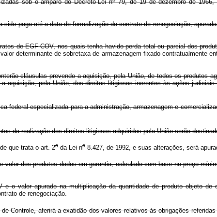
zadas sob o amparo do Decreto-Lei n
79, de 19 de dezembro de 1966, c
ha sido paga até a data de formalização do contrato de renegociação, apurad
ntratos de EGF-COV, nos quais tenha havido perda total ou parcial dos produ
 valor determinante de sobretaxa de armazenagem fixado contratualmente en
onterão cláusulas prevendo a aquisição, pela União, de todos os produtos
 a aquisição, pela União, dos direitos litigiosos inerentes às ações judici
ica federal especializada para a administração, armazenagem e comercializa
s da realização dos direitos litigiosos adquiridos pela União serão destinad
o
o
e que trata o art. 2
da Lei n
8.427, de 1992, e suas alterações, será apura
 o valor dos produtos dados em garantia, calculado com base no preço mínimo
V e o valor apurado na multiplicação da quantidade de produto objeto de 
ntrato de renegociação.
e Controle, aferirá a exatidão dos valores relativos às obrigações referidas 