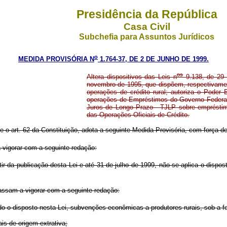
Presidência da República
Casa Civil
Subchefia para Assuntos Jurídicos
o
MEDIDA PROVISÓRIA N
1.764-37, DE 2 DE JUNHO DE 1999.
os
Altera dispositivos das Leis n
9.138, de 29 
novembro de 1995, que dispõem, respectivamen
operações de crédito rural; autoriza o Poder 
operações de Empréstimos do Governo Federal 
Juros de Longo Prazo - TJLP sobre emprésti
das Operações Oficiais de Crédito.
re o art. 62 da Constituição, adota a seguinte Medida Provisória, com força de 
 vigorar com a seguinte redação:
ir da publicação desta Lei e até 31 de julho de 1999, não se aplica o dispos
assam a vigorar com a seguinte redação:
o o disposto nesta Lei, subvenções econômicas a produtores rurais, sob a f
is de origem extrativa;