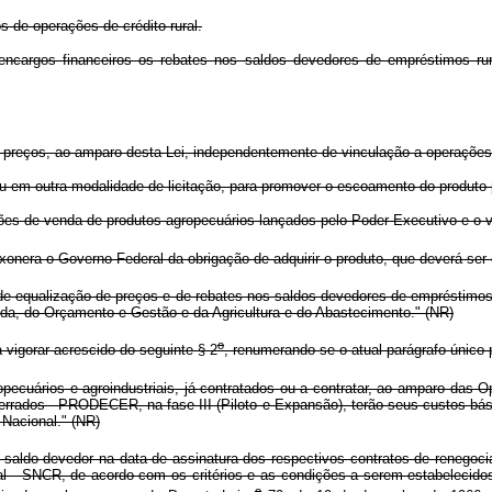
os de operações de crédito rural.
ncargos financeiros os rebates nos saldos devedores de empréstimos rurai
reços, ao amparo desta Lei, independentemente de vinculação a operações d
u em outra modalidade de licitação, para promover o escoamento do produto p
pções de venda de produtos agropecuários lançados pelo Poder Executivo e o 
nera o Governo Federal da obrigação de adquirir o produto, que deverá ser c
qualização de preços e de rebates nos saldos devedores de empréstimos rur
nda, do Orçamento e Gestão e da Agricultura e do Abastecimento." (NR)
o
vigorar acrescido do seguinte § 2
, renumerando-se o atual parágrafo único 
ecuários e agroindustriais, já contratados ou a contratar, ao amparo das 
rrados - PRODECER, na fase III (Piloto e Expansão), terão seus custos bás
 Nacional." (NR)
saldo devedor na data de assinatura dos respectivos contratos de renegociaç
l - SNCR, de acordo com os critérios e as condições a serem estabelecidos 
o