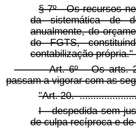
§ 7º Os recursos ne
da sistemática de d
anualmente, do orçame
do FGTS, constituind
contabilização própria."
Art. 6º Os arts. 20 e
passam a vigorar com as segu
"Art. 20. .......................
I - despedida sem just
de culpa recíproca e de 