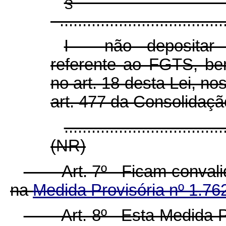
§
.....................................
I - não depositar
referente ao FGTS, be
no art. 18 desta Lei, no
art. 477 da Consolidaçã
...................................
(NR)
Art. 7º Ficam convalida
na
Medida Provisória nº 1.762
Art. 8º Esta Medida Prov