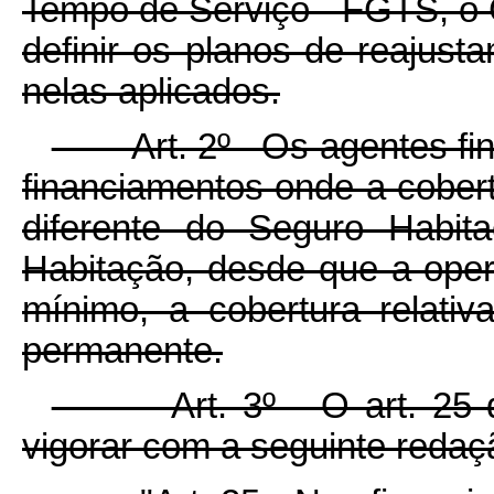
Tempo de Serviço - FGTS, o
definir os planos de reajus
nelas aplicados.
Art. 2º Os agentes finan
financiamentos onde a cobert
diferente do Seguro Habit
Habitação, desde que a oper
mínimo, a cobertura relativ
permanente.
Art. 3º O art. 25 da L
vigorar com a seguinte redaç