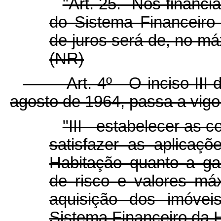
"Art. 25. Nos financ
do Sistema Financeiro 
de juros será de, no má
(NR)
Art. 4º O inciso III do a
agosto de 1964, passa a vigo
"III - estabelecer as 
satisfazer as aplicaç
Habitação quanto a gara
de risco e valores má
aquisição dos imóvei
Sistema Financeiro da 