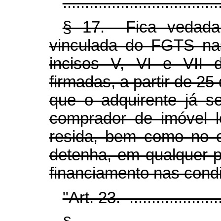
...................................
§ 17. Fica vedada
vinculada do FGTS na
incisos V, VI e VII 
firmadas, a partir de 2
que o adquirente já se
comprador de imóvel l
resida, bem como no 
detenha, em qualquer 
financiamento nas cond
"Art. 23. .......................