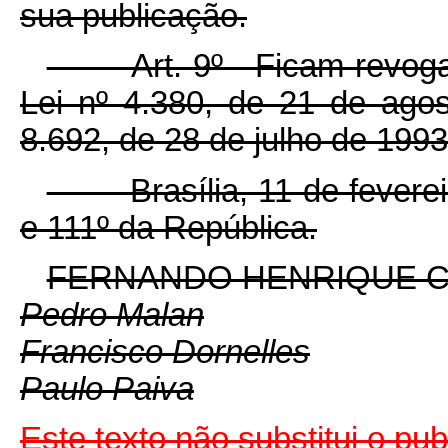
sua publicação.
Art. 9º Ficam revogados 
Lei nº 4.380, de 21 de agos
8.692, de 28 de julho de 1993
Brasília, 11 de fevereir
e 111º da República.
FERNANDO HENRIQUE 
Pedro Malan
Francisco Dornelles
Paulo Paiva
Este texto não substitui o p