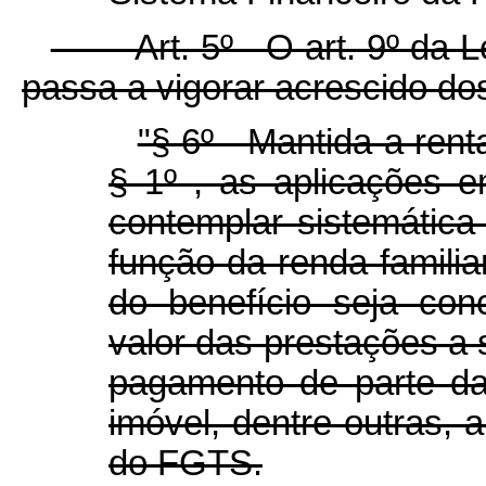
Art. 5º O art. 9º da Lei 
passa a vigorar acrescido do
"§ 6º Mantida a renta
§ 1º , as aplicações 
contemplar sistemática
função da renda familiar
do benefício seja co
valor das prestações a
pagamento de parte da
imóvel, dentre outras, 
do FGTS.