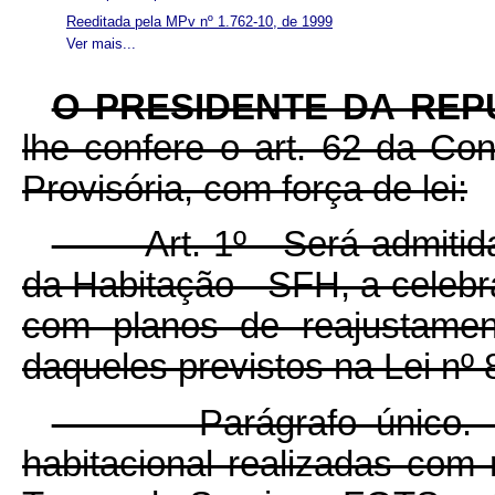
Reeditada pela MPv nº 1.762-10, de 1999
Ver mais...
O PRESIDENTE DA REP
lhe confere o art. 62 da Con
Provisória, com força de lei:
Art. 1º Será admitida, 
da Habitação - SFH, a celebr
com planos de reajustamen
daqueles previstos na Lei nº 
Parágrafo único. Nas
habitacional realizadas com