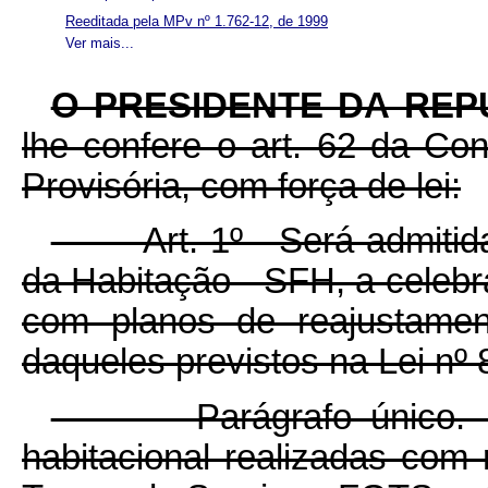
Reeditada pela MPv nº 1.762-12, de 1999
Ver mais...
O PRESIDENTE DA REP
lhe confere o art. 62 da Con
Provisória, com força de lei:
Art. 1º Será admitida, 
da Habitação - SFH, a celebr
com planos de reajustamen
daqueles previstos na Lei nº 
Parágrafo único. Nas
habitacional realizadas com