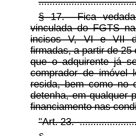
...................................
§ 17. Fica vedada
vinculada do FGTS na
incisos V, VI e VII 
firmadas, a partir de 2
que o adquirente já se
comprador de imóvel l
resida, bem como no 
detenha, em qualquer 
financiamento nas cond
"Art. 23. ........................