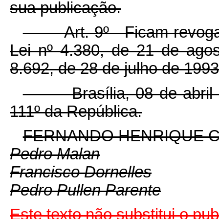
sua publicação.
Art. 9º Ficam revogados 
Lei nº 4.380, de 21 de agos
8.692, de 28 de julho de 1993
Brasília, 08 de abril d
111º da República.
FERNANDO HENRIQUE 
Pedro Malan
Francisco Dornelles
Pedro Pullen Parente
Este texto não substitui o p