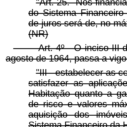
"Art. 25. Nos financ
do Sistema Financeiro 
de juros será de, no má
(NR)
Art. 4º O inciso III do a
agosto de 1964, passa a vigo
"III - estabelecer as 
satisfazer as aplicaç
Habitação quanto a gara
de risco e valores má
aquisição dos imóvei
Sistema Financeiro da 