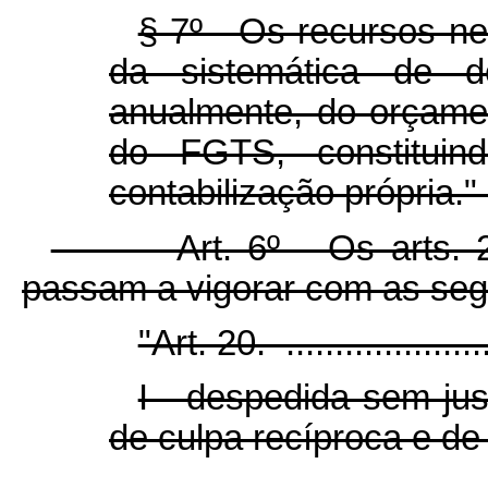
§ 7º Os recursos ne
da sistemática de d
anualmente, do orçame
do FGTS, constituind
contabilização própria."
Art. 6º Os arts. 20 e
passam a vigorar com as segu
"Art. 20. ........................
I - despedida sem just
de culpa recíproca e de 