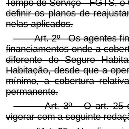
Tempo de Serviço - FGTS, o
definir os planos de reajus
nelas aplicados.
Art. 2º Os agentes finan
financiamentos onde a cobert
diferente do Seguro Habit
Habitação, desde que a oper
mínimo, a cobertura relativ
permanente.
Art. 3º O art. 25 da L
vigorar com a seguinte redaç