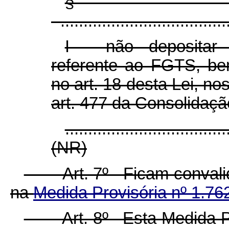
§
......................................
I - não depositar
referente ao FGTS, be
no art. 18 desta Lei, no
art. 477 da Consolidaçã
...................................
(NR)
Art. 7º Ficam convalida
na
Medida Provisória nº 1.76
Art. 8º Esta Medida Prov