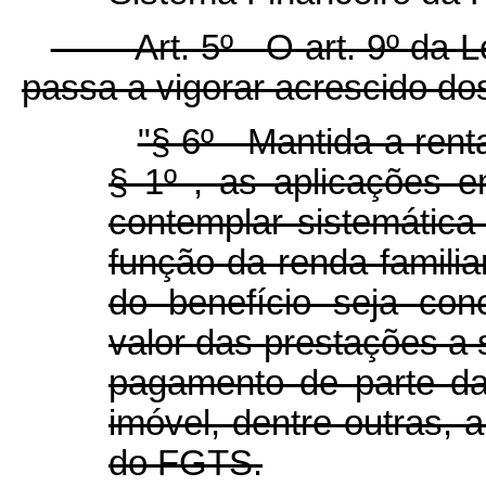
Art. 5º O art. 9º da Lei 
passa a vigorar acrescido do
"§ 6º Mantida a renta
§ 1º , as aplicações 
contemplar sistemática
função da renda familiar
do benefício seja co
valor das prestações a
pagamento de parte da
imóvel, dentre outras, 
do FGTS.