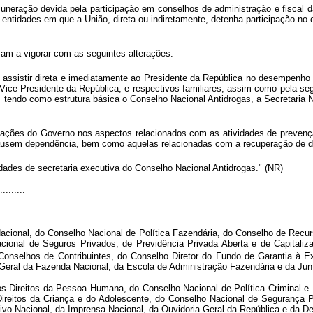
emuneração devida pela participação em conselhos de administração e fiscal
tidades em que a União, direta ou indiretamente, detenha participação no ca
sam a vigorar com as seguintes alterações:
assistir direta e imediatamente ao Presidente da República no desempenho d
 Vice-Presidente da República, e respectivos familiares, assim como pela se
 tendo como estrutura básica o Conselho Nacional Antidrogas, a Secretaria 
 ações do Governo nos aspectos relacionados com as atividades de prevenção 
causem dependência, bem como aquelas relacionadas com a recuperação de 
ades de secretaria executiva do Conselho Nacional Antidrogas." (NR)
.........
.........
Nacional, do Conselho Nacional de Política Fazendária, do Conselho de Recu
ional de Seguros Privados, de Previdência Privada Aberta e de Capitaliz
onselhos de Contribuintes, do Conselho Diretor do Fundo de Garantia à E
-Geral da Fazenda Nacional, da Escola de Administração Fazendária e da Jun
os Direitos da Pessoa Humana, do Conselho Nacional de Política Criminal e 
 Direitos da Criança e do Adolescente, do Conselho Nacional de Segurança 
uivo Nacional, da Imprensa Nacional, da Ouvidoria Geral da República e da De