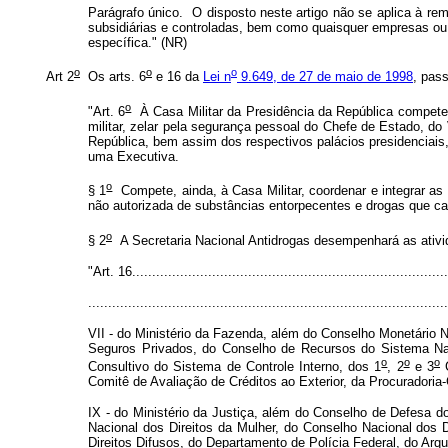
Parágrafo único. O disposto neste artigo não se aplica à r
subsidiárias e controladas, bem como quaisquer empresas ou en
específica." (NR)
o
o
o
Art 2
Os arts. 6
e 16 da
Lei n
9.649, de 27 de maio de 1998
, pas
o
"Art. 6
À Casa Militar da Presidência da República compete 
militar, zelar pela segurança pessoal do Chefe de Estado, do
República, bem assim dos respectivos palácios presidenciais,
uma Executiva.
o
§ 1
Compete, ainda, à Casa Militar, coordenar e integrar as
não autorizada de substâncias entorpecentes e drogas que 
o
§ 2
A Secretaria Nacional Antidrogas desempenhará as ativid
"Art. 16...............................................................................
..........................................................................................
VII - do Ministério da Fazenda, além do Conselho Monetário 
Seguros Privados, do Conselho de Recursos do Sistema Nac
o
o
o
Consultivo do Sistema de Controle Interno, dos 1
, 2
e 3
C
Comitê de Avaliação de Créditos ao Exterior, da Procuradoria
IX - do Ministério da Justiça, além do Conselho de Defesa d
Nacional dos Direitos da Mulher, do Conselho Nacional dos
Direitos Difusos, do Departamento de Polícia Federal, do Arq