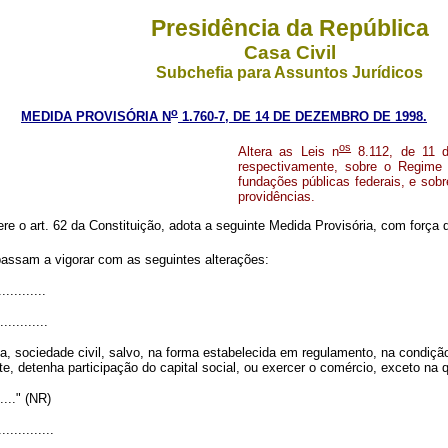
Presidência da República
Casa Civil
Subchefia para Assuntos Jurídicos
o
MEDIDA PROVISÓRIA N
1.760-7, DE 14 DE DEZEMBRO DE 1998.
os
Altera as Leis n
8.112, de 11 d
respectivamente, sobre o Regime 
fundações públicas federais, e sobr
providências.
ere o art. 62 da Constituição, adota a seguinte Medida Provisória, com força d
passam a vigorar com as seguintes alterações:
............
............
da, sociedade civil, salvo, na forma estabelecida em regulamento, na condiçã
, detenha participação do capital social, ou exercer o comércio, exceto na q
......." (NR)
..............