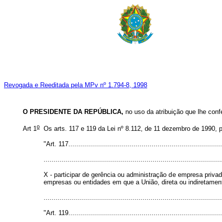
Revogada e Reeditada pela MPv nº 1.794-8, 1998
O PRESIDENTE DA REPÚBLICA,
no uso da atribuição que lhe conf
o
Art 1
Os arts. 117 e 119 da Lei nº 8.112, de 11 dezembro de 1990, 
"Art. 117.............................................................................
..........................................................................................
X - participar de gerência ou administração de empresa priva
empresas ou entidades em que a União, direta ou indiretamente
.......................................................................................
"Art. 119.............................................................................