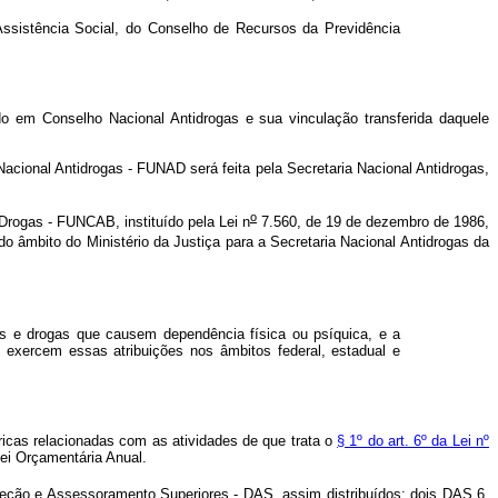
Assistência Social, do Conselho de Recursos da Previdência
do em Conselho Nacional Antidrogas e sua vinculação transferida daquele
cional Antidrogas - FUNAD será feita pela Secretaria Nacional Antidrogas,
o
ogas - FUNCAB, instituído pela Lei n
7.560, de 19 de dezembro de 1986,
 âmbito do Ministério da Justiça para a Secretaria Nacional Antidrogas da
es e drogas que causem dependência física ou psíquica, e a
 exercem essas atribuições nos âmbitos federal, estadual e
bricas relacionadas com as atividades de que trata o
§ 1º do art. 6º da Lei nº
ei Orçamentária Anual.
eção e Assessoramento Superiores - DAS, assim distribuídos: dois DAS 6,