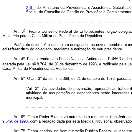
XIII -
do Ministério da Previdência e Assistência Social, a
Social, do Conselho de Gestão da Previdência Complementar e 
.......................................................................................
o
Art. 3
Fica o Conselho Federal de Entorpecentes, órgão colegiado
Ministério para a Casa Militar da Presidência da República.
Parágrafo único. Até que sejam designados os novos membros e insta
ad referendum
do colegiado, mediante autorização de seu presidente.
o
Art. 4
Fica alterada para Fundo Nacional Antidrogas - FUNAD a de
o
alterada pela Lei n
8.764, de 20 de dezembro de 1993, e ratificado pela Le
Casa Militar da Presidência da República.
o
o
o
Art. 5
O art. 3
da Lei n
6.368, de 21 de outubro de 1976, passa a 
o
"Art. 3
As atividades de prevenção, repressão ao tráfico i
atividade de recuperação de dependentes serão integradas 
municipal.
.......................................................................................
o
Art. 6
Fica o Poder Executivo autorizado a remanejar, transferir ou 
9.649, de 1998,
com a redação dada por esta Medida Provisória, observado
o
Art. 7
Ficam criados, na Administração Pública Federal, quinze ca