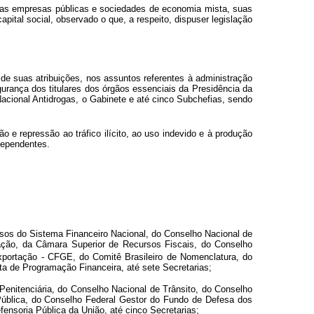
 das empresas públicas e sociedades de economia mista, suas
pital social, observado o que, a respeito, dispuser legislação
e suas atribuições, nos assuntos referentes à administração
gurança dos titulares dos órgãos essenciais da Presidência da
Nacional Antidrogas, o Gabinete e até cinco Subchefias, sendo
e repressão ao tráfico ilícito, ao uso indevido e à produção
dependentes.
rsos do Sistema Financeiro Nacional, do Conselho Nacional de
ação, da Câmara Superior de Recursos Fiscais, do Conselho
xportação - CFGE, do Comitê Brasileiro de Nomenclatura, do
ta de Programação Financeira, até sete Secretarias;
Penitenciária, do Conselho Nacional de Trânsito, do Conselho
Pública, do Conselho Federal Gestor do Fundo de Defesa dos
fensoria Pública da União, até cinco Secretarias;