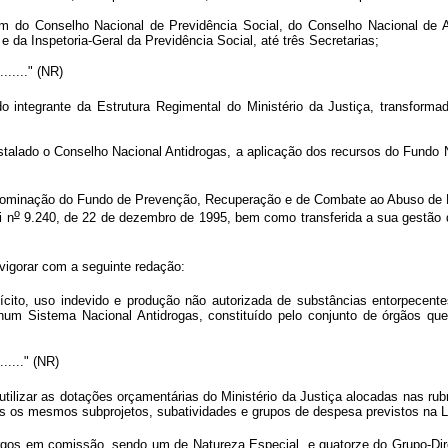
lém do Conselho Nacional de Previdência Social, do Conselho Nacional de 
da Inspetoria-Geral da Previdência Social, até três Secretarias;
.........." (NR)
 integrante da Estrutura Regimental do Ministério da Justiça, transforma
lado o Conselho Nacional Antidrogas, a aplicação dos recursos do Fundo Na
nominação do Fundo de Prevenção, Recuperação e de Combate ao Abuso de Dr
o
i n
9.240, de 22 de dezembro de 1995, bem como transferida a sua gestão do
vigorar com a seguinte redação:
lícito, uso indevido e produção não autorizada de substâncias entorpecent
num Sistema Nacional Antidrogas, constituído pelo conjunto de órgãos que
........." (NR)
utilizar as dotações orçamentárias do Ministério da Justiça alocadas nas ru
s os mesmos subprojetos, subatividades e grupos de despesa previstos na L
rgos em comissão, sendo um de Natureza Especial, e quatorze do Grupo-Dir