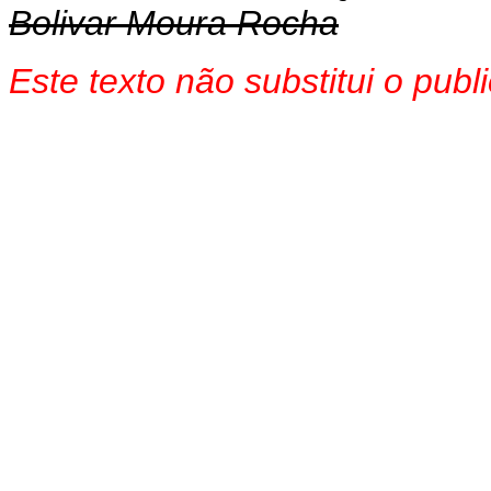
Bolivar Moura Rocha
Este texto não substitui o pu