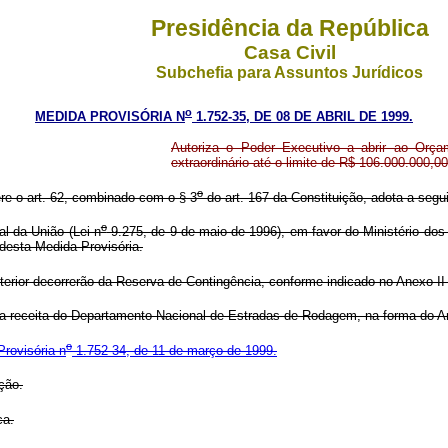
Presidência da República
Casa Civil
Subchefia para Assuntos Jurídicos
o
MEDIDA PROVISÓRIA N
1.752-35, DE 08 DE ABRIL DE 1999.
Autoriza o Poder Executivo a abrir ao Orçam
extraordinário até o limite de R$ 106.000.000,00
o
ere o art. 62, combinado com o § 3
do art. 167 da Constituição, adota a segui
o
l da União (Lei n
9.275, de 9 de maio de 1996), em favor do Ministério dos T
 desta Medida Provisória.
erior decorrerão da Reserva de Contingência, conforme indicado no Anexo II
a a receita do Departamento Nacional de Estradas de Rodagem, na forma do An
o
rovisória n
1.752-34, de 11 de março de 1999.
ção.
ca.