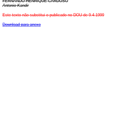
FERNANDO HENRIQUE CARDOSO
Antonio Kandir
Este texto não substitui o publicado no DOU de 9.4.1999
Download para anexo