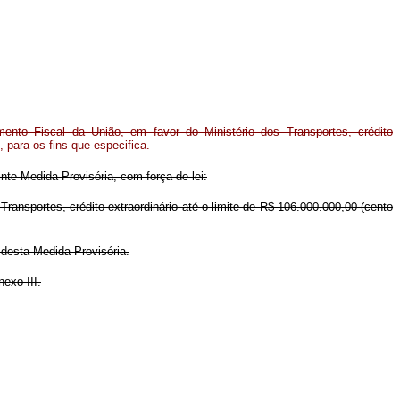
ento Fiscal da União, em favor do Ministério dos Transportes, crédito
, para os fins que especifica.
nte Medida Provisória, com força de lei:
ransportes, crédito extraordinário até o limite de R$ 106.000.000,00 (cento
 desta Medida Provisória.
exo III.