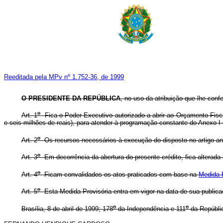
Reeditada pela MPv nº 1.752-36, de 1999
O PRESIDENTE DA REPÚBLICA
, no uso da atribuição que lhe conf
o
Art. 1
Fica o Poder Executivo autorizado a abrir ao Orçamento Fisca
e seis milhões de reais), para atender à programação constante do Anexo I
o
Art. 2
Os recursos necessários à execução do disposto no artigo ant
o
Art. 3
Em decorrência da abertura do presente crédito, fica alterad
o
Art. 4
Ficam convalidados os atos praticados com base na
Medida P
o
Art. 5
Esta Medida Provisória entra em vigor na data de sua publica
o
o
Brasília, 8 de abril de 1999; 178
da Independência e 111
da Repúbli