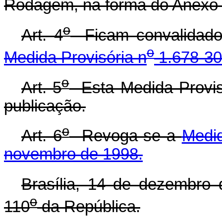
Rodagem, na forma do Anexo I
o
Art. 4
Ficam convalidados
o
Medida Provisória n
1.678-30
o
Art. 5
Esta Medida Provisó
publicação.
o
Art. 6
Revoga-se a
Medid
novembro de 1998.
Brasília, 14 de dezembro
o
110
da República.