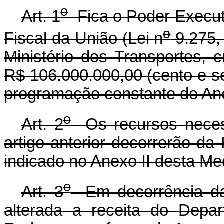
o
Art. 1
Fica o Poder Executi
o
Fiscal da União (Lei n
9.275,
Ministério dos Transportes, cr
R$ 106.000.000,00 (cento e se
programação constante do Ane
o
Art. 2
Os recursos necess
artigo anterior decorrerão d
indicado no Anexo II desta Me
o
Art. 3
Em decorrência da a
alterada a receita do Depa