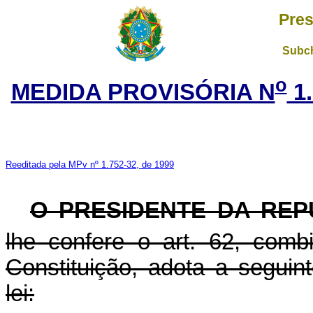
Pres
Subch
o
MEDIDA PROVISÓRIA N
1.
Reeditada pela MPv nº 1.752-32, de 1999
O PRESIDENTE DA REP
lhe confere o art. 62, com
Constituição, adota a seguin
lei: