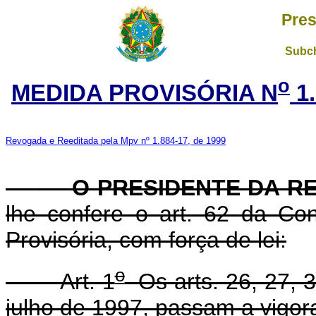
Pres
Subch
o
MEDIDA PROVISÓRIA N
1.
Revogada e Reeditada pela Mpv nº 1.884-17, de 1999
O PRESIDENTE DA RE
lhe confere o art. 62 da Con
Provisória, com força de lei:
o
Art. 1
Os arts. 26, 27, 3
julho de 1997, passam a vigor