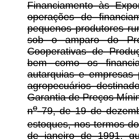
Financiamento às Expo
operações de financia
pequenos produtores rur
sob o amparo do Pro
Cooperativas de Produ
bem como os financia
autarquias e empresas p
agropecuários destinad
Garantia de Preços Mínim
o
n
79, de 19 de dezemb
estoques, nos termos do 
de janeiro de 1991, q