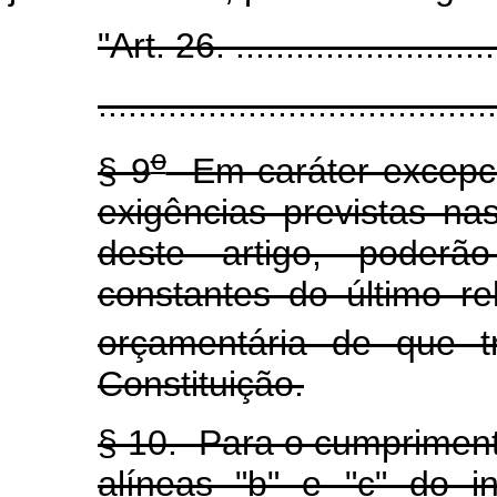
"Art. 26. ............................
.......................................
o
§ 9
Em caráter excepci
exigências previstas nas
deste artigo, poderão
constantes do último re
orçamentária de que t
Constituição.
§ 10. Para o cumpriment
alíneas "b" e "c" do i