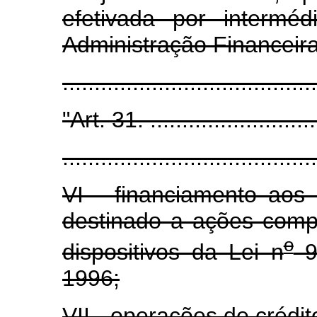
efetivada por intermé
Administração Financeira
......................................
"Art. 31. ............................
.......................................
VI - financiamento aos 
destinado a ações comp
o
dispositivos da Lei n
9
1996;
VII - operações de créd