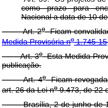
como prazo para enc
Nacional a data de 10 d
o
Art. 2
Ficam convalidad
o
Medida Provisória n
1.745-15,
o
Art. 3
Esta Medida Provi
publicação.
o
Art. 4
Ficam revogadas a
o
art. 26 da Lei n
9.473, de 22 d
Brasília, 2 de junho de 1