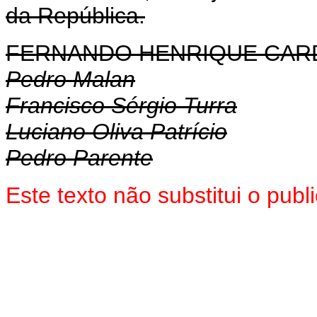
da República.
FERNANDO HENRIQUE CA
Pedro Malan
Francisco Sérgio Turra
Luciano Oliva Patrício
Pedro Parente
Este texto não substitui o pub