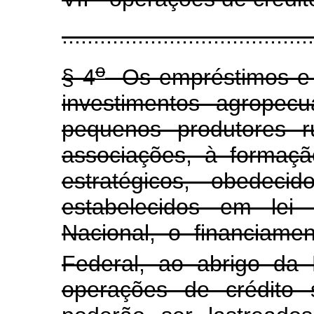
........................................
o
§ 4
Os empréstimos e f
investimentos agropec
pequenos produtores r
associações, à formaç
estratégicos, obedeci
estabelecidos em lei
Nacional, o financiame
Federal, ao abrigo da 
operações de crédit