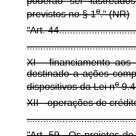
poderão ser lastread
o
previstos no § 1
." (NR)
"Art. 44.............................
........................................
XI - financiamento aos 
destinado a ações comp
o
dispositivos da Lei n
9.4
XII - operações de créd
......................................
"Art. 59. Os projetos de 