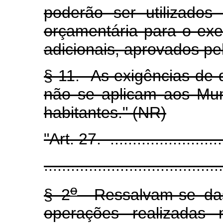
poderão ser utilizados
orçamentária para o exe
adicionais, aprovados pel
§ 11. As exigências de qu
não se aplicam aos Mun
habitantes." (NR)
"Art. 27. ............................
........................................
o
§ 2
Ressalvam-se das 
operações realizadas