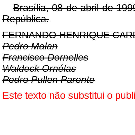
Brasília, 08 de abril de 199
República.
FERNANDO HENRIQUE CA
Pedro Malan
Francisco Dornelles
Waldeck Ornélas
Pedro Pullen Parente
Este texto não substitui o pub