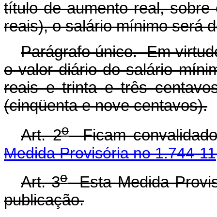
título de aumento real, sobre
reais), o salário mínimo será d
Parágrafo único. Em virtud
o valor diário do salário mín
reais e trinta e três centav
(cinqüenta e nove centavos).
o
Art. 2
Ficam convalidados
Medida Provisória no 1.744-11
o
Art. 3
Esta Medida Provisó
publicação.