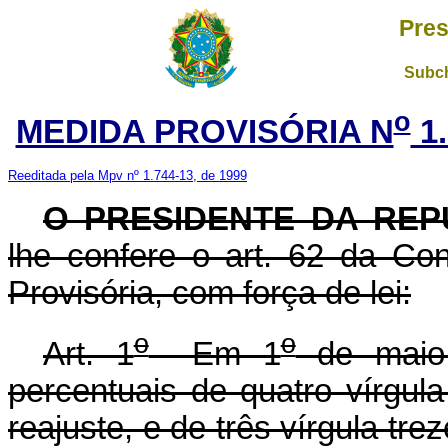
Pres
Subch
o
MEDIDA PROVISÓRIA N
1.
Reeditada pela Mpv nº 1.744-13, de 1999
O PRESIDENTE DA REP
lhe confere o art. 62 da Con
Provisória, com força de lei:
o
o
Art. 1
Em 1
de maio 
percentuais de quatro vírgula
reajuste, e de três vírgula tre