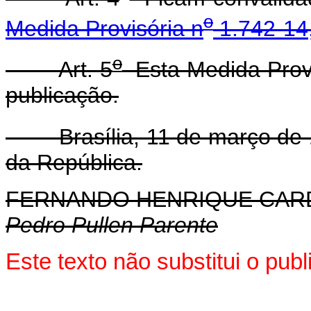
o
Medida Provisória n
1.742-14,
o
Art. 5
Esta Medida Provi
publicação.
Brasília, 11 de março de 
da República.
FERNANDO HENRIQUE CA
Pedro Pullen Parente
Este texto não substitui o pu