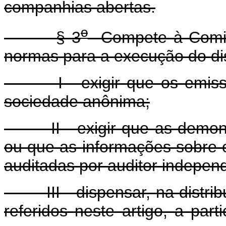
companhias abertas.
o
§ 3
Compete à Comiss
normas para a execução do dis
I - exigir que os emissor
sociedade anônima;
II - exigir que as demonst
ou que as informações sobre 
auditadas por auditor independ
III - dispensar, na distribui
referidos neste artigo, a par