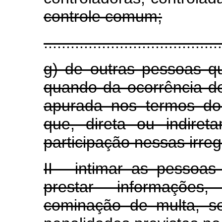
controle comum;
........................................
g) de outras pessoas qua
quando da ocorrência de
apurada nos termos do 
que, direta ou indiret
participação nessas irreg
II - intimar as pessoas 
prestar informações
cominação de multa, s