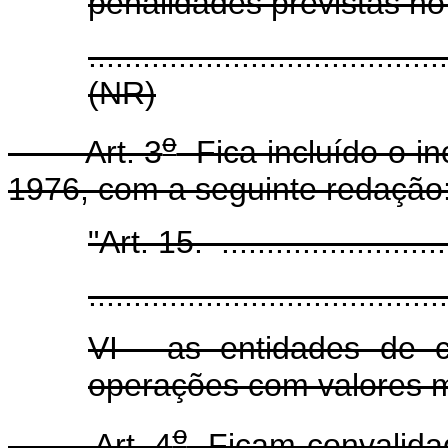
penalidades previstas no 
.......................................
(NR)
o
Art. 3
Fica incluído o inc
1976, com a seguinte redação
"Art. 15. ............................
........................................
VI - as entidades de 
operações com valores mo
o
Art. 4
Ficam convalidad