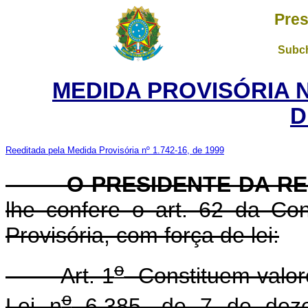
Pres
Subch
MEDIDA PROVISÓRIA 
D
Reeditada pela Medida Provisória nº 1.742-16, de 1999
O PRESIDENTE DA RE
lhe confere o art. 62 da Con
Provisória, com força de lei:
o
Art. 1
Constituem valore
o
Lei n
6.385, de 7 de deze