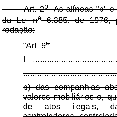
o
Art. 2
As alíneas "b" e "g
o
da Lei n
6.385, de 1976, 
redação:
o
"Art. 9
............................
I - ...................................
........................................
b) das companhias abe
valores mobiliários e, 
de atos ilegais, da
controladoras, controlad