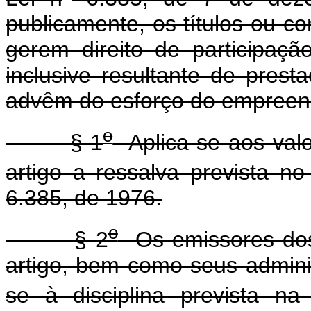
publicamente, os títulos ou co
gerem direito de participaç
inclusive resultante de prest
advêm do esforço do empreend
o
§ 1
Aplica-se aos valor
artigo a ressalva prevista no 
6.385, de 1976.
o
§ 2
Os emissores dos v
artigo, bem como seus adminis
se à disciplina prevista na