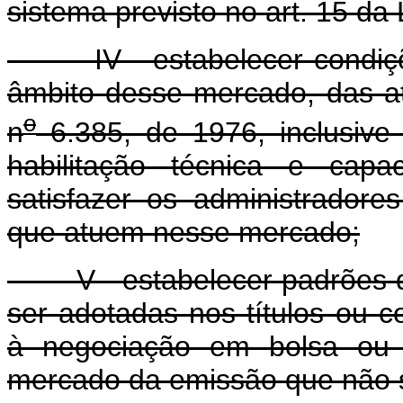
sistema previsto no art. 15 da 
IV - estabelecer condições
âmbito desse mercado, das ati
o
n
6.385, de 1976, inclusive 
habilitação técnica e capa
satisfazer os administrador
que atuem nesse mercado;
V - estabelecer padrões de
ser adotadas nos títulos ou c
à negociação em bolsa ou 
mercado da emissão que não s