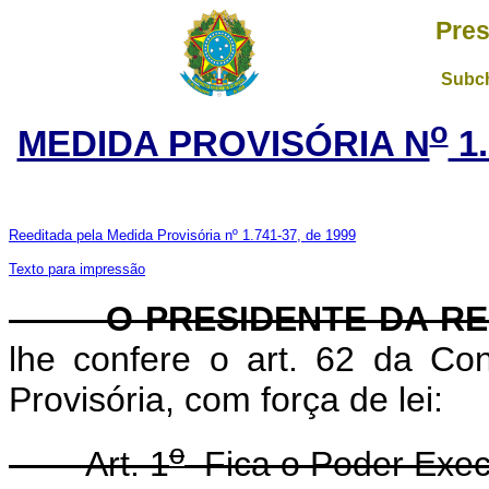
Pres
Subch
o
MEDIDA PROVISÓRIA N
1.
Reeditada pela Medida Provisória nº 1.741-37, de 1999
Texto para impressão
O PRESIDENTE DA RE
lhe confere o art. 62 da Con
Provisória, com força de lei:
o
Art. 1
Fica o Poder Execu