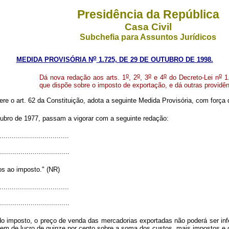
Presidência da República
Casa Civil
Subchefia para Assuntos Jurídicos
o
MEDIDA PROVISÓRIA N
1.725, DE 29 DE OUTUBRO DE 1998.
o
o
o
o
o
Dá nova redação aos arts. 1
, 2
, 3
e 4
do Decreto-Lei n
1.
que dispõe sobre o imposto de exportação, e dá outras providên
ere o art. 62 da Constituição, adota a seguinte Medida Provisória, com força d
tubro de 1977, passam a vigorar com a seguinte redação:
..................................
..................................
os ao imposto." (NR)
..................................
..................................
o imposto, o preço de venda das mercadorias exportadas não poderá ser infe
em de lucro de quinze por cento sobre a soma dos custos, mais impostos e c