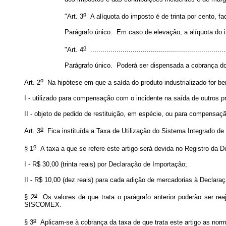
o
"Art. 3
A alíquota do imposto é de trinta por cento, fa
Parágrafo único. Em caso de elevação, a alíquota do i
o
"Art. 4
...................................................................
Parágrafo único. Poderá ser dispensada a cobrança do
o
Art. 2
Na hipótese em que a saída do produto industrializado for ben
I - utilizado para compensação com o incidente na saída de outros p
II - objeto de pedido de restituição, em espécie, ou para compensaç
o
Art. 3
Fica instituída a Taxa de Utilização do Sistema Integrado de
o
§ 1
A taxa a que se refere este artigo será devida no Registro da D
I - R$ 30,00 (trinta reais) por Declaração de Importação;
II - R$ 10,00 (dez reais) para cada adição de mercadorias à Declaraç
o
§ 2
Os valores de que trata o parágrafo anterior poderão ser re
SISCOMEX.
o
§ 3
Aplicam-se à cobrança da taxa de que trata este artigo as nor