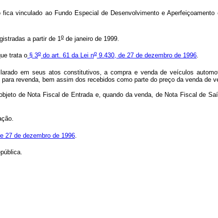
 fica vinculado ao Fundo Especial de Desenvolvimento e Aperfeiçoamento da
o
istradas a partir de 1
de janeiro de 1999.
o
o
ue trata o
§ 3
do art. 61 da Lei n
9.430, de 27 de dezembro de 1996
.
rado em seus atos constitutivos, a compra e venda de veículos automotor
s para revenda, bem assim dos recebidos como parte do preço da venda de v
 objeto de Nota Fiscal de Entrada e, quando da venda, de Nota Fiscal de Saíd
ação.
, de 27 de dezembro de 1996
.
pública.