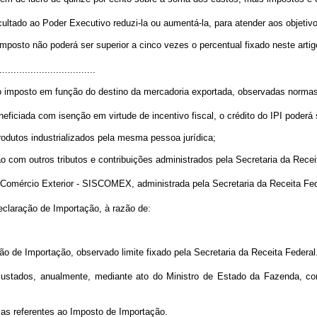
cultado ao Poder Executivo reduzi-la ou aumentá-la, para atender aos objetivo
mposto não poderá ser superior a cinco vezes o percentual fixado neste artig
..................................
 imposto em função do destino da mercadoria exportada, observadas normas 
eficiada com isenção em virtude de incentivo fiscal, o crédito do IPI poderá 
rodutos industrializados pela mesma pessoa jurídica;
ão com outros tributos e contribuições administrados pela Secretaria da Rece
 Comércio Exterior - SISCOMEX, administrada pela Secretaria da Receita Fed
eclaração de Importação, à razão de:
ão de Importação, observado limite fixado pela Secretaria da Receita Federal
ajustados, anualmente, mediante ato do Ministro de Estado da Fazenda, c
mas referentes ao Imposto de Importação.