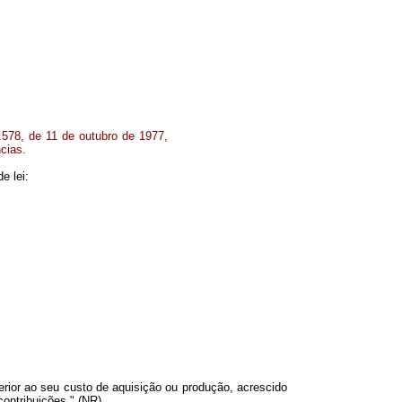
578, de 11 de outubro de 1977,
cias.
e lei:
rior ao seu custo de aquisição ou produção, acrescido
ontribuições." (NR)