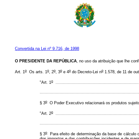
Convertida na Lei nº 9.716, de 1998
O PRESIDENTE DA REPÚBLICA
, no uso da atribuição que lhe conf
o
o
o
o
o
o
Art. 1
Os arts. 1
, 2
, 3
e 4
do Decreto-Lei n
1.578, de 11 de ou
o
"Art. 1
...................................................................
................................................................................
o
§ 3
O Poder Executivo relacionará os produtos sujeit
o
"Art. 2
...................................................................
................................................................................
o
§ 3
Para efeito de determinação da base de cálculo d
dos impostos e das contribuições incidentes e de marg