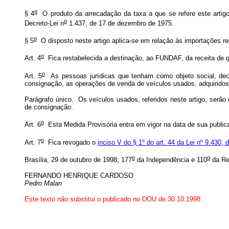
o
§ 4
O produto da arrecadação da taxa a que se refere este artigo
o
Decreto-Lei n
1.437, de 17 de dezembro de 1975.
o
§ 5
O disposto neste artigo aplica-se em relação às importações reg
o
Art. 4
Fica restabelecida a destinação, ao FUNDAF, da receita de q
o
Art. 5
As pessoas jurídicas que tenham como objeto social, decla
consignação, as operações de venda de veículos usados, adquirido
Parágrafo único. Os veículos usados, referidos neste artigo, serão
de consignação.
o
Art. 6
Esta Medida Provisória entra em vigor na data de sua public
o
Art. 7
Fica revogado o
inciso V do § 1º do art. 44 da Lei nº 9.430
o
o
Brasília, 29 de outubro de 1998; 177
da Independência e 110
da Re
FERNANDO HENRIQUE CARDOSO
Pedro Malan
Este texto não substitui o publicado no DOU de 30.10.1998