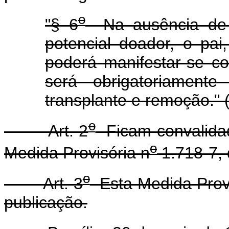
o
"§ 6
Na ausência de 
potencial doador, o pai
poderá manifestar-se c
será obrigatoriament
transplante e remoção." 
o
Art. 2
Ficam convalidad
o
Medida Provisória n
1.718-7, 
o
Art. 3
Esta Medida Provi
publicação.