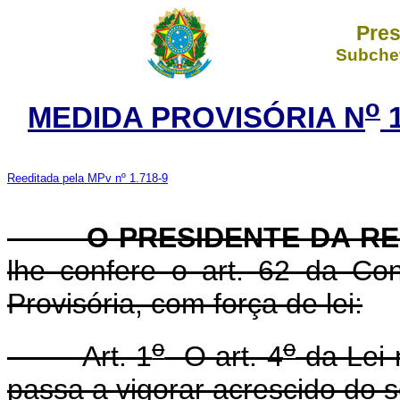
Pres
Subchef
o
MEDIDA PROVISÓRIA N
1
Reeditada pela MPv nº 1.718-9
O PRESIDENTE DA RE
lhe confere o art. 62 da Con
Provisória, com força de lei:
o
o
Art. 1
O art. 4
da Lei 
passa a vigorar acrescido do s