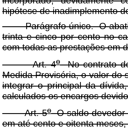
incorporado, devidamente co
hipótese de inadimplemento do
Parágrafo único. O abatim
trinta e cinco por cento no 
com todas as prestações em d
o
Art. 4
No contrato de
Medida Provisória, o valor do
integrar o principal da dívi
calculados os encargos devidos
o
Art. 5
O saldo devedor c
em até cento e oitenta meses,