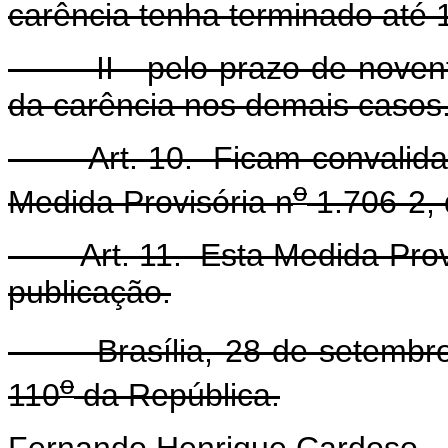
carência tenha terminado até 
II - pelo prazo de noventa
da carência nos demais casos
Art. 10. Ficam convalidado
o
Medida Provisória n
1.706-2, 
Art. 11. Esta Medida Provis
publicação.
Brasília, 28 de setembro 
o
110
da República.
Fernando Henrique Cardoso