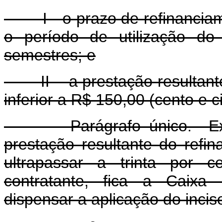
I - o prazo de refinanciame
o período de utilização do
semestres; e
II - a prestação resultante
inferior a R$ 150,00 (cento e c
Parágrafo único. Excepc
prestação resultante do refi
ultrapassar a trinta por c
contratante, fica a Caixa
dispensar a aplicação do inciso