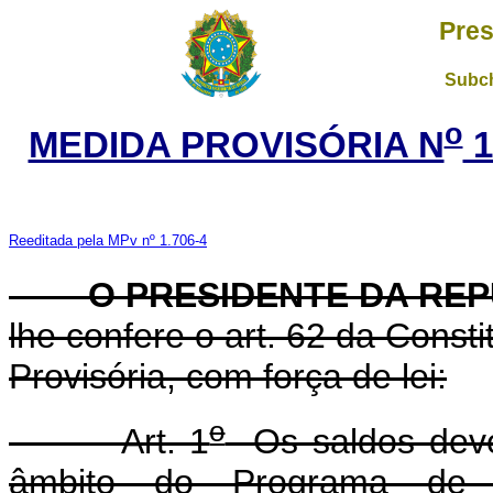
Pres
Subch
o
MEDIDA PROVISÓRIA N
1
Reeditada pela MPv nº 1.706-4
O PRESIDENTE DA RE
lhe confere o art. 62 da Const
Provisória, com força de lei:
o
Art. 1
Os saldos deve
âmbito do Programa de C