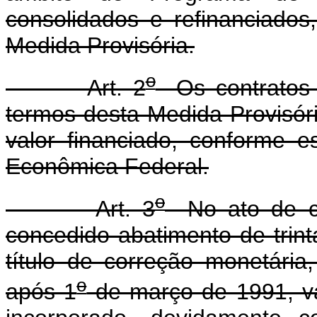
consolidados e refinanciado
Medida Provisória.
o
Art. 2
Os contratos 
termos desta Medida Provisóri
valor financiado, conforme 
Econômica Federal.
o
Art. 3
No ato de co
concedido abatimento de trint
título de correção monetária
o
após 1
de março de 1991, va