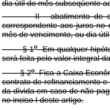
dia útil do mês subseqüente a
II - abatimento de cinqü
correspondente aos juros no
mês de vencimento, ou dia útil
o
§ 1
Em qualquer hipóte
será feita pelo valor integral 
o
§ 2
Fica a Caixa Econômi
contrato de refinanciamento e 
da dívida em caso de não-pag
no inciso I deste artigo.