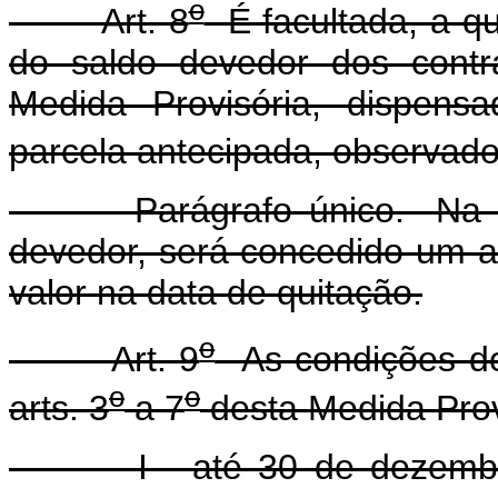
o
Art. 8
É facultada, a qu
do saldo devedor dos contr
Medida Provisória, dispens
parcela antecipada, observado o
Parágrafo único. Na hipót
devedor, será concedido um a
valor na data de quitação.
o
Art. 9
As condições de 
o
o
arts. 3
a 7
desta Medida Provi
I - até 30 de dezembro d