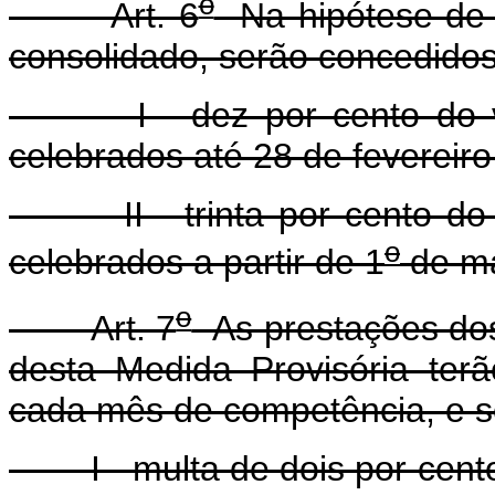
o
Art. 6
Na hipótese de q
consolidado, serão concedidos
I - dez por cento do valo
celebrados até 28 de fevereiro
II - trinta por cento do v
o
celebrados a partir de 1
de ma
o
Art. 7
As prestações dos
desta Medida Provisória terã
cada mês de competência, e so
I - multa de dois por cento