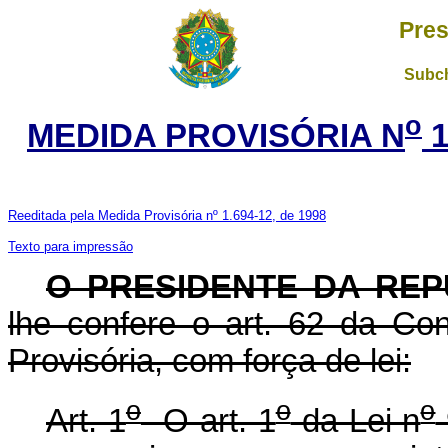
Pres
Subch
o
MEDIDA PROVISÓRIA N
1
Reeditada pela Medida Provisória nº 1.694-12, de 1998
Texto para impressão
O PRESIDENTE DA REP
lhe confere o art. 62 da Con
Provisória, com força de lei:
o
o
o
Art. 1
O art. 1
da Lei n