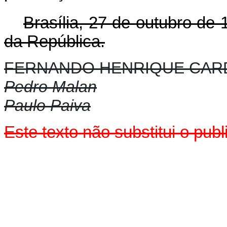
Brasília, 27 de outubro de 
da República.
FERNANDO HENRIQUE CA
Pedro Malan
Paulo Paiva
Este texto não substitui o pu