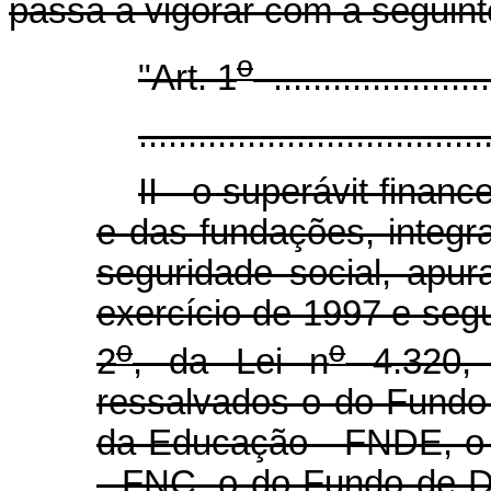
passa a vigorar com a seguint
o
"Art. 1
.......................
...................................
II - o superávit finan
e das fundações, integr
seguridade social, apur
exercício de 1997 e segu
o
o
2
, da Lei n
4.320,
ressalvados o do Fundo
da Educação - FNDE, o 
- FNC, o do Fundo de D