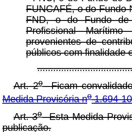
FUNCAFÉ, o do Fundo N
FND, o do Fundo de 
Profissional Maríti
provenientes de contrib
públicos com finalidade e
.................................
o
Art. 2
Ficam convalidado
o
Medida Provisória n
1.694-10
o
Art. 3
Esta Medida Provisó
publicação.