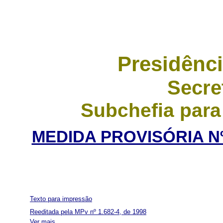
Presidênci
Secre
Subchefia para
MEDIDA PROVISÓRIA Nº 
Texto para impressão
Reeditada pela MPv nº 1.682-4, de 1998
Ver mais...