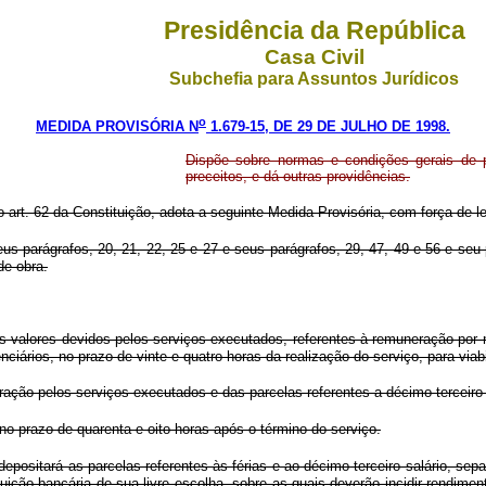
Presidência da República
Casa Civil
Subchefia para Assuntos Jurídicos
o
MEDIDA PROVISÓRIA N
1.679-15, DE 29 DE JULHO DE 1998.
Dispõe sobre normas e condições gerais de pr
preceitos, e dá outras providências.
o art. 62 da Constituição, adota a seguinte Medida Provisória, com força de le
eus parágrafos, 20, 21, 22, 25 e 27 e seus parágrafos, 29, 47, 49 e 56 e seu 
de-obra.
s valores devidos pelos serviços executados, referentes à remuneração por na
ários, no prazo de vinte e quatro horas da realização do serviço, para viabi
ção pelos serviços executados e das parcelas referentes a décimo terceiro sa
o prazo de quarenta e oito horas após o término do serviço.
 depositará as parcelas referentes às férias e ao décimo terceiro salário, s
ição bancária de sua livre escolha, sobre as quais deverão incidir rendim