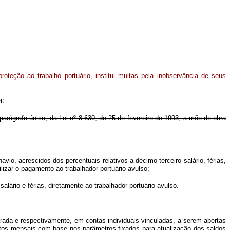
oteção ao trabalho portuário, institui multas pela inobservância de seus
i:
parágrafo único, da Lei nº 8.630, de 25 de fevereiro de 1993, a mão-de-obra
vio, acrescidos dos percentuais relativos a décimo terceiro salário, férias,
lizar o pagamento ao trabalhador portuário avulso;
lário e férias, diretamente ao trabalhador portuário avulso.
eparada e respectivamente, em contas individuais vinculadas, a serem abertas
entos mensais com base nos parâmetros fixados para atualização dos saldos