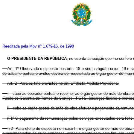
Reeditada pela Mpv nº 1.679-16, de 1998
O PRESIDENTE DA REPÚBLICA
, no uso da atribuição que lhe confere 
Art. 1º Observado o disposto nos arts. 18 e seu parágrafo único, 19 e s
do trabalho portuário avulso deverá ser requisitada ao órgão gestor de mão-
Art. 2º Para os fins previstos no art. 1º desta Medida Provisória:
I - cabe ao operador portuário recolher ao órgão gestor de mão-de-obra o
Fundo de Garantia do Tempo de Serviço - FGTS, encargos fiscais e previdenci
Il - cabe ao órgão gestor de mão-de-obra efetuar o pagamento da remunera
§ 1º O pagamento da remuneração pelos serviços executados será feito n
§ 2º Para efeito do disposto no inciso II, o órgão gestor de mão-de-obra
e movimentadas às suas expensas, especialmente para este fim, em institu