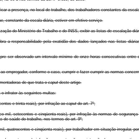
icar a presença, no local de trabalho, dos trabalhadores constantes da escala
, constante da escala diária, estiver em efetivo serviço.
zação do Ministério do Trabalho e do INSS, exibir as listas de escalação diári
ra a responsabilidade pela exatidão dos dados lançados nas listas diária
sempre ser observado um intervalo mínimo de onze horas consecutivas entre
e ao empregador, conforme o caso, cumprir e fazer cumprir as normas concern
amentadoras de que trata o
caput
deste artigo.
o infrator às seguintes multas:
entos e trinta reais), por infração ao
caput
do art. 7º;
co mil, setecentos e cinqüenta reais), por infração às normas de segurança 
as de saúde do trabalho, nos termos do art. 9º;
mil, quatrocentos e cinqüenta reais), por trabalhador em situação irregular, po