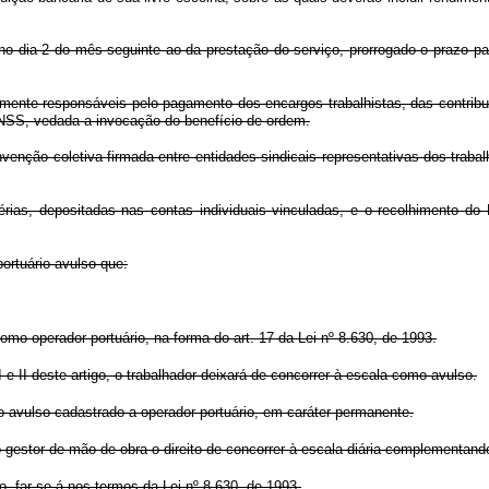
 no dia 2 do mês seguinte ao da prestação do serviço, prorrogado o prazo p
amente responsáveis pelo pagamento dos encargos trabalhistas, das contribu
 INSS, vedada a invocação do benefício de ordem.
venção coletiva firmada entre entidades sindicais representativas dos trabal
 férias, depositadas nas contas individuais vinculadas, e o recolhimento 
portuário avulso que:
como operador portuário, na forma do art. 17 da Lei nº 8.630, de 1993.
e II deste artigo, o trabalhador deixará de concorrer à escala como avulso.
o avulso cadastrado a operador portuário, em caráter permanente.
o gestor de mão-de-obra o direito de concorrer à escala diária complementand
o, far-se-á nos termos da Lei nº 8.630, de 1993.