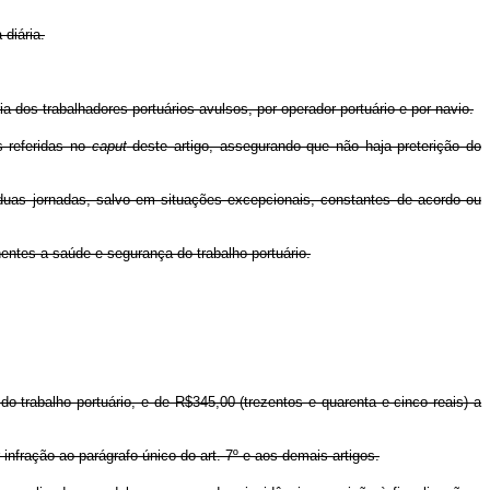
 diária.
a dos trabalhadores portuários avulsos, por operador portuário e por navio.
s referidas no
caput
deste artigo, assegurando que não haja preterição do
 duas jornadas, salvo em situações excepcionais, constantes de acordo ou
entes a saúde e segurança do trabalho portuário.
do trabalho portuário, e de R$345,00 (trezentos e quarenta e cinco reais) a
r infração ao parágrafo único do art. 7º e aos demais artigos.