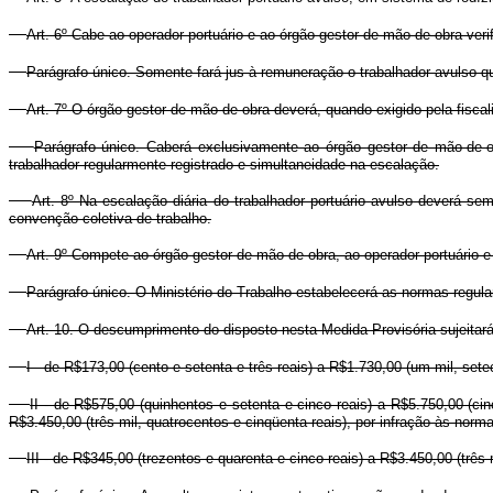
Art. 6º Cabe ao operador portuário e ao órgão gestor de mão-de-obra verif
Parágrafo único. Somente fará jus à remuneração o trabalhador avulso que
Art. 7º O órgão gestor de mão-de-obra deverá, quando exigido pela fiscali
Parágrafo único. Caberá exclusivamente ao órgão gestor de mão-de-ob
trabalhador regularmente registrado e simultaneidade na escalação.
Art. 8º Na escalação diária do trabalhador portuário avulso deverá 
convenção coletiva de trabalho.
Art. 9º Compete ao órgão gestor de mão-de-obra, ao operador portuário 
Parágrafo único. O Ministério do Trabalho estabelecerá as normas regul
Art. 10. O descumprimento do disposto nesta Medida Provisória sujeitará 
I - de R$173,00 (cento e setenta e três reais) a R$1.730,00 (um mil, setec
II - de R$575,00 (quinhentos e setenta e cinco reais) a R$5.750,00 (cin
R$3.450,00 (três mil, quatrocentos e cinqüenta reais), por infração às norm
III - de R$345,00 (trezentos e quarenta e cinco reais) a R$3.450,00 (três 