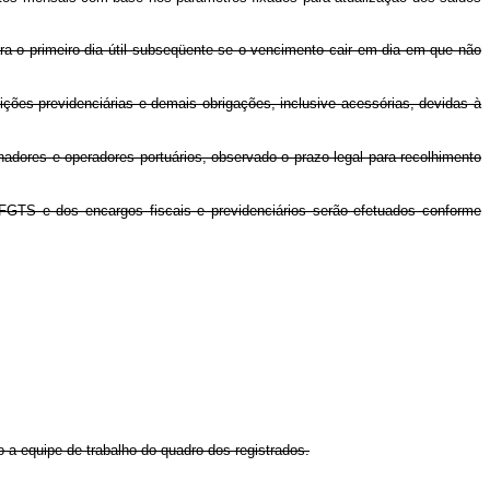
ara o primeiro dia útil subseqüente se o vencimento cair em dia em que não
ições previdenciárias e demais obrigações, inclusive acessórias, devidas à
hadores e operadores portuários, observado o prazo legal para recolhimento
do FGTS e dos encargos fiscais e previdenciários serão efetuados conforme
o a equipe de trabalho do quadro dos registrados.