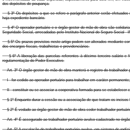
dos depósitos de poupança.
§ 3º Os depósitos a que se refere o parágrafo anterior serão efetuados
haja expediente bancário.
§ 4º O operador portuário e o órgão gestor de mão-de-obra são solidari
Seguridade Social, arrecadadas pelo Instituto Nacional do Seguro Social -
§ 5º Os prazos previstos neste artigo podem ser alterados mediante con
dos encargos fiscais, trabalhistas e previdenciários.
§ 6º A liberação das parcelas referentes à décimo terceiro salário e
regulamentação do Poder Executivo.
Art. 3º O órgão gestor de mão-de-obra manterá o registro do trabalhador 
I - for cedido ao operador portuário para trabalhar em caráter permanente;
II - constituir ou se associar a cooperativa formada para se estabelecer 
§ 1º Enquanto durar a cessão ou a associação de que tratam os incisos I 
§ 2º É vedado ao órgão gestor de mão-de-obra ceder trabalhador portuári
Art. 4º É assegurado ao trabalhador portuário avulso cadastrado no órgã
Art. 5º A escalação do trabalhador portuário avulso, em sistema de rodízi