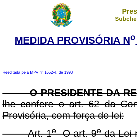
Pres
Subchef
o
MEDIDA PROVISÓRIA N
Reeditada pela MPv nº 1662-4, de 1998
O PRESIDENTE DA RE
lhe confere o art. 62 da Con
Provisória, com força de lei:
o
o
Art. 1
O art. 9
da Lei 