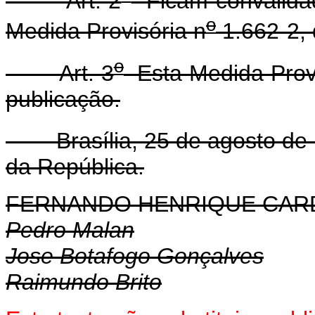
Art. 2
Ficam convalidad
o
Medida Provisória n
1.662-2, 
o
Art. 3
Esta Medida Provi
publicação.
Brasília, 25 de agosto de 
da República.
FERNANDO HENRIQUE CA
Pedro Malan
Jose Botafogo Gonçalves
Raimundo Brito