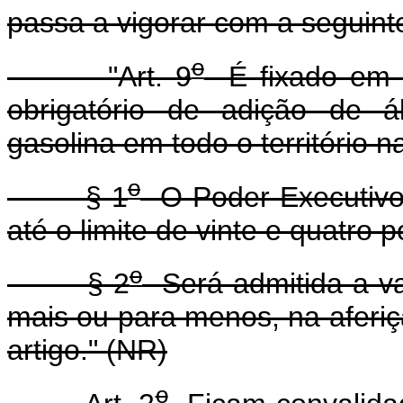
passa a vigorar com a seguint
o
"Art. 9
É fixado em v
obrigatório de adição de ál
gasolina em todo o território n
o
§ 1
O Poder Executivo 
até o limite de vinte e quatro p
o
§ 2
Será admitida a va
mais ou para menos, na aferiç
artigo." (NR)
o