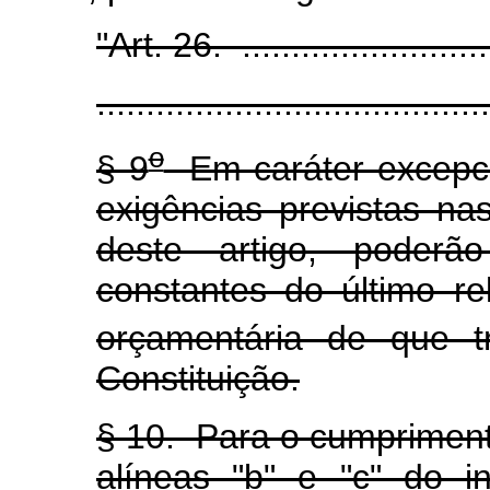
"Art. 26. ............................
........................................
o
§ 9
Em caráter excepci
exigências previstas nas
deste artigo, poderão
constantes do último re
orçamentária de que t
Constituição.
§ 10. Para o cumpriment
alíneas "b" e "c" do i