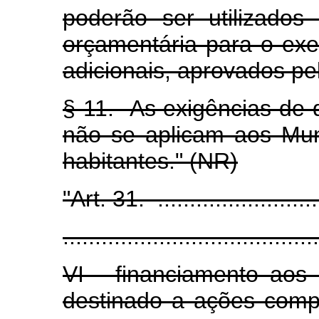
poderão ser utilizados
orçamentária para o exe
adicionais, aprovados pel
§ 11. As exigências de qu
não se aplicam aos Mun
habitantes." (NR)
"Art. 31. ............................
........................................
VI - financiamento aos 
destinado a ações comp