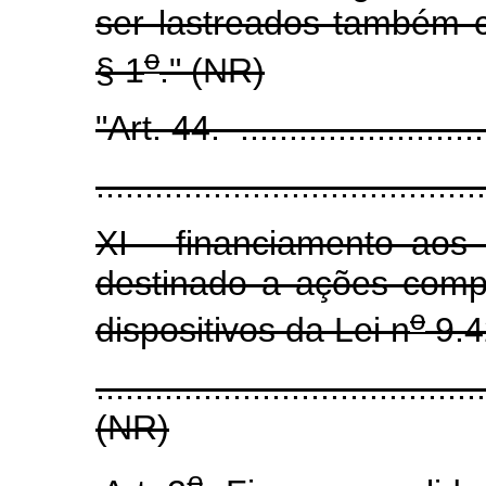
ser lastreados também 
o
§ 1
." (NR)
"Art. 44. ............................
........................................
XI - financiamento aos 
destinado a ações comp
o
dispositivos da Lei n
9.4
.......................................
(NR)
o