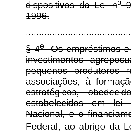
o
dispositivos da Lei n
9
1996.
........................................
o
§ 4
Os empréstimos e f
investimentos agropec
pequenos produtores r
associações, à formaç
estratégicos, obedeci
estabelecidos em lei
Nacional, e o financiam
Federal, ao abrigo da L