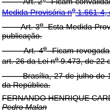
Art. 2
Ficam convalidad
o
Medida Provisória n
1.661-4, 
o
Art. 3
Esta Medida Provi
publicação.
o
Art. 4
Ficam revogadas a
o
art. 26 da Lei n
9.473, de 22 d
Brasília, 27 de julho de 
da República.
FERNANDO HENRIQUE CA
Pedro Malan