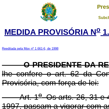
Pres
Subch
o
MEDIDA PROVISÓRIA N
1.
Reeditada pela Mpv nº 1.661-6, de 1998
O PRESIDENTE DA RE
lhe confere o art. 62 da Con
Provisória, com força de lei:
o
Art. 1
Os arts. 26, 31 e 
1997, passam a vigorar com as