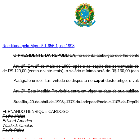
Reeditada pela Mpv nº 1.656-1, de 1998
O PRESIDENTE DA REPÚBLICA
, no uso da atribuição que lhe conf
o
o
Art. 1
Em 1
de maio de 1998, após a aplicação dos percentuais de qu
de R$ 120,00 (cento e vinte reais), o salário mínimo será de R$ 130,00 (cento
Parágrafo único. Em virtude do disposto no
caput
deste artigo, o val
o
Art. 2
Esta Medida Provisória entra em vigor na data de sua publica
o
o
Brasília, 29 de abril de 1998; 177
da Independência e 110
da Repúbl
FERNANDO HENRIQUE CARDOSO
Pedro Malan
Edward Amadeo
Waldeck Ornélas
Paulo Paiva