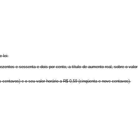
 lei:
rezentos e sessenta e dois por cento, a título de aumento real, sobre o valor
rês centavos) e o seu valor horário a R$ 0,59 (cinqüenta e nove centavos).