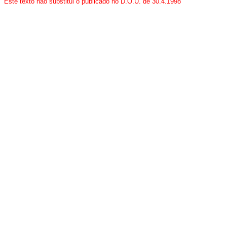
Este texto não substitui o publicado no D.O.U. de 30.4.1998