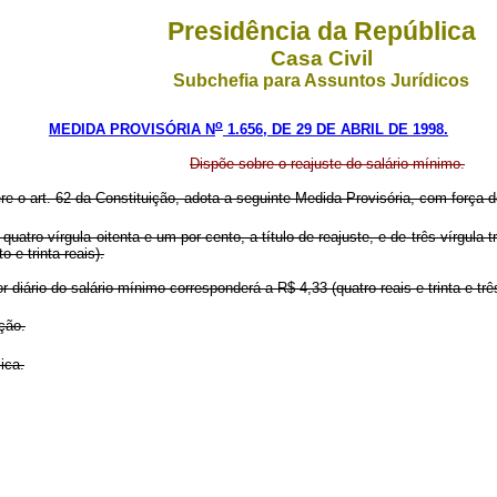
Presidência da República
Casa Civil
Subchefia para Assuntos Jurídicos
o
MEDIDA PROVISÓRIA N
1.656, DE 29 DE ABRIL DE 1998.
Dispõe sobre o reajuste do salário mínimo.
ere o art. 62 da Constituição, adota a seguinte Medida Provisória, com força de
atro vírgula oitenta e um por cento, a título de reajuste, e de três vírgula t
 e trinta reais).
or diário do salário mínimo corresponderá a R$ 4,33 (quatro reais e trinta e t
ção.
ica.