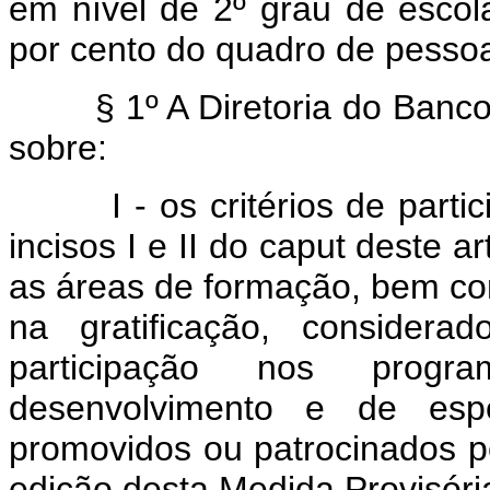
em nível de 2º grau de escol
por cento do quadro de pessoa
§ 1º A Diretoria do Banco Ce
sobre:
I - os critérios de partici
incisos I e II do caput deste a
as áreas de formação, bem c
na gratificação, consider
participação nos progr
desenvolvimento e de espec
promovidos ou patrocinados pe
edição desta Medida Provisóri