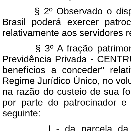
§ 2º Observado o dispost
Brasil poderá exercer patro
relativamente aos servidores r
§ 3º A fração patrimonia
Previdência Privada - CENTR
benefícios a conceder" relat
Regime Jurídico Único, no vol
na razão do custeio de sua f
por parte do patrocinador e
seguinte:
I - da parcela da fraçã