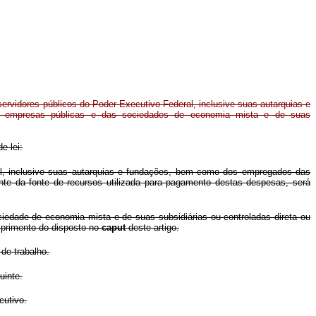
ervidores públicos do Poder Executivo Federal, inclusive suas autarquias e
empresas públicas e das sociedades de economia mista e de suas
e lei:
l, inclusive suas autarquias e fundações, bem como dos empregados das
nte da fonte de recursos utilizada para pagamento destas despesas, será
iedade de economia mista e de suas subsidiárias ou controladas direta ou
umprimento do disposto no
caput
deste artigo.
de trabalho.
uinte.
cutivo.