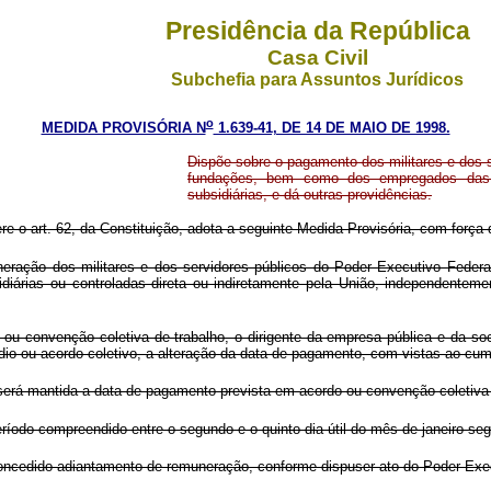
Presidência da República
Casa Civil
Subchefia para Assuntos Jurídicos
o
MEDIDA PROVISÓRIA N
1.639-41, DE 14 DE MAIO DE 1998.
Dispõe sobre o pagamento dos militares e dos s
fundações, bem como dos empregados das 
subsidiárias, e dá outras providências.
ere o art. 62, da Constituição, adota a seguinte Medida Provisória, com força d
ação dos militares e dos servidores públicos do Poder Executivo Federa
árias ou controladas direta ou indiretamente pela União, independenteme
 convenção coletiva de trabalho, o dirigente da empresa pública e da soc
sídio ou acordo coletivo, a alteração da data de pagamento, com vistas ao c
 será mantida a data de pagamento prevista em acordo ou convenção coletiva 
do compreendido entre o segundo e o quinto dia útil do mês de janeiro seg
concedido adiantamento de remuneração, conforme dispuser ato do Poder Exe