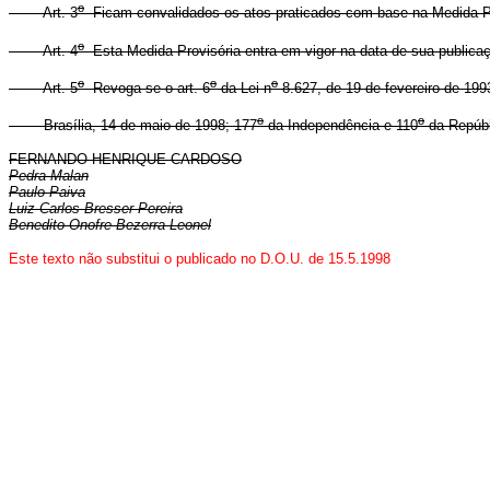
o
Art. 3
Ficam convalidados os atos praticados com base na Medida Pr
o
Art. 4
Esta Medida Provisória entra em vigor na data de sua publica
o
o
o
Art. 5
Revoga-se o art. 6
da Lei n
8.627, de 19 de fevereiro de 199
o
o
Brasília, 14 de maio de 1998; 177
da Independência e 110
da Repúbl
FERNANDO HENRIQUE CARDOSO
Pedra Malan
Paulo Paiva
Luiz Carlos Bresser Pereira
Benedito Onofre Bezerra Leonel
Este texto não substitui o publicado no D.O.U. de 15.5.1998