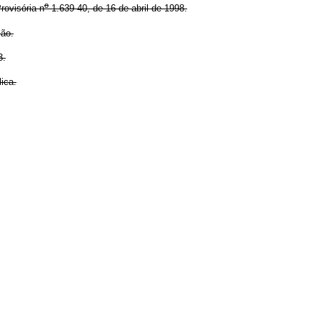
o
ovisória n
1.639-40, de 16 de abril de 1998.
ção.
3.
ica.