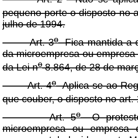
pequeno porte o disposto no a
julho de 1994.
o
Art. 3
Fica mantida a d
da microempresa ou empresa d
o
da Lei n
8.864, de 28 de mar
o
Art. 4
Aplica-se ao Regi
que couber, o disposto no art. 
o
Art. 5
O protesto 
microempresa ou empresa de