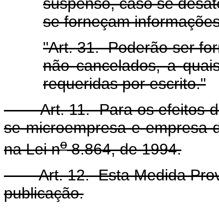
suspenso, caso se desate
se forneçam informações
"Art. 31. Poderão ser for
não cancelados, a quai
requeridas por escrito."
Art. 11. Para os efeitos de
se microempresa e empresa d
o
na Lei n
8.864, de 1994.
Art. 12. Esta Medida Provis
publicação.
Brasília, 