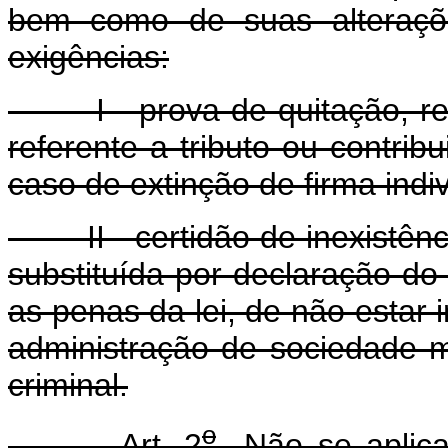
bem como de suas alteraçõe
exigências:
I - prova de quitação, regu
referente a tributo ou contrib
caso de extinção de firma indi
II - certidão de inexistênci
substituída por declaração do 
as penas da lei, de não estar
administração de sociedade m
criminal.
o
Art. 2
Não se aplica