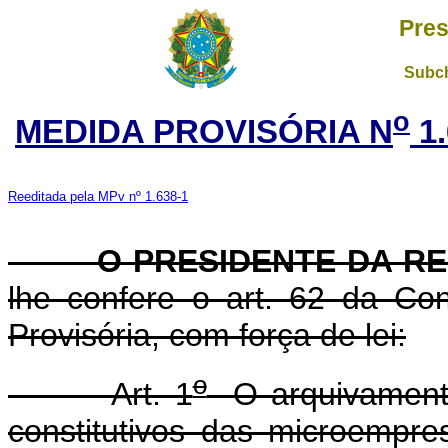
Pres
Subch
o
MEDIDA PROVISÓRIA N
1.
Reeditada pela MPv nº 1.638-1
O PRESIDENTE DA RE
lhe confere o art. 62 da Con
Provisória, com força de lei:
o
Art. 1
O arquivamento
constitutivos das microempr