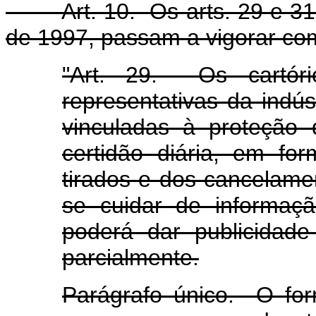
Art. 10. Os arts. 29 e 31 
de 1997, passam a vigorar co
"Art. 29. Os cartóri
representativas da indú
vinculadas à proteção d
certidão diária, em fo
tirados e dos cancelame
se cuidar de informaç
poderá dar publicidad
parcialmente.
Parágrafo único. O for