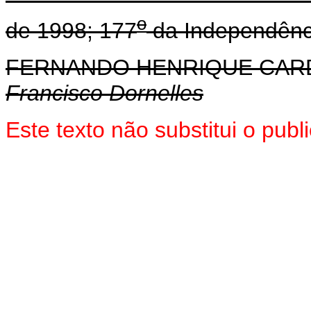
o
de 1998; 177
da Independênc
FERNANDO HENRIQUE CA
Francisco Dornelles
Este texto não substitui o pu