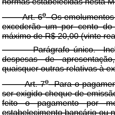
normas estabelecidas nesta Me
o
Art. 6
Os emolumentos d
excederão um por cento do v
máximo de R$ 20,00 (vinte rea
Parágrafo único. Incluem-
despesas de apresentação, 
quaisquer outras relativas à e
o
Art. 7
Para o pagamento
ser exigido cheque de emissã
feito o pagamento por m
estabelecimento bancário ou n