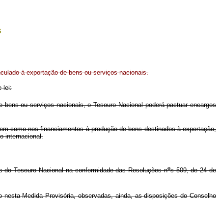
s
culado à exportação de bens ou serviços nacionais.
 lei:
 bens ou serviços nacionais, o Tesouro Nacional poderá pactuar encargos
 bem como nos financiamentos à produção de bens destinados à exportação,
 internacional.
o
es do Tesouro Nacional na conformidade das Resoluções n
s 509, de 24 de
 nesta Medida Provisória, observadas, ainda, as disposições do Conselho