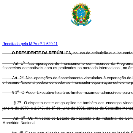
Reeditada pela MPv nº 1.629-11
O PRESIDENTE DA REPÚBLICA,
no uso da atribuição que lhe confe
o
Art. 1
Nas operações de financiamento com recursos da Programação
financeiros compatíveis com os praticados no mercado internacional, no 
o
Art. 2
Nas operações de financiamento vinculadas à exportação de be
o Tesouro Nacional poderá conceder ao financiador equalização suficiente 
o
§ 1
O Poder Executivo fixará os limites máximos admissíveis para efe
o
§ 2
O disposto neste artigo aplica-se também aos encargos vincen
o
janeiro de 1979, e 1.845, de 1
de julho de 1991, ambas do Conselho Monetá
o
Art. 3
Os Ministros de Estado da Fazenda e da Indústria, do Comér
Monetário Nacional.
o