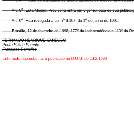
Art. 4
Ficam convalidados os atos praticados com base na Medida Pr
o
Art. 5
Esta Medida Provisória entra em vigor na data de sua publica
o
o
o
Art. 6
Fica revogada a Lei n
8.187, de 1
de junho de 1991.
o
o
Brasília, 12 de fevereiro de 1998; 177
da Independência e 110
da Re
FERNANDO HENRIQUE CARDOSO
Pedro Pullen Parente
Francisco Dornelles
Este texto não substitui o publicado no D.O.U. de 13.2.1998