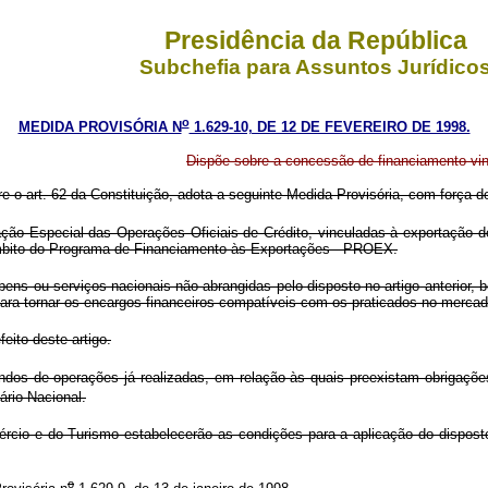
Presidência da República
Subchefia para Assuntos Jurídico
o
MEDIDA PROVISÓRIA N
1.629-10, DE 12 DE FEVEREIRO DE 1998.
Dispõe sobre a concessão de financiamento vin
re o art. 62 da Constituição, adota a seguinte Medida Provisória, com força de
 Especial das Operações Oficiais de Crédito, vinculadas à exportação de
âmbito do Programa de Financiamento às Exportações - PROEX.
ns ou serviços nacionais não abrangidas pelo disposto no artigo anterior,
para tornar os encargos financeiros compatíveis com os praticados no mercado
ito deste artigo.
dos de operações já realizadas, em relação às quais preexistam obrigaçõ
rio Nacional.
cio e do Turismo estabelecerão as condições para a aplicação do disposto
o