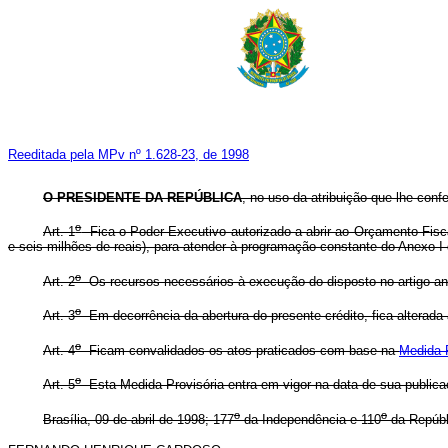
Reeditada pela MPv nº 1.628-23, de 1998
O PRESIDENTE DA REPÚBLICA
, no uso da atribuição que lhe conf
o
Art. 1
Fica o Poder Executivo autorizado a abrir ao Orçamento Fisca
e seis milhões de reais), para atender à programação constante do Anexo I
o
Art. 2
Os recursos necessários à execução do disposto no artigo ant
o
Art. 3
Em decorrência da abertura do presente crédito, fica alterad
o
Art. 4
Ficam convalidados os atos praticados com base na
Medida P
o
Art. 5
Esta Medida Provisória entra em vigor na data de sua publica
o
o
Brasília, 09 de abril de 1998; 177
da Independência e 110
da Repúbl