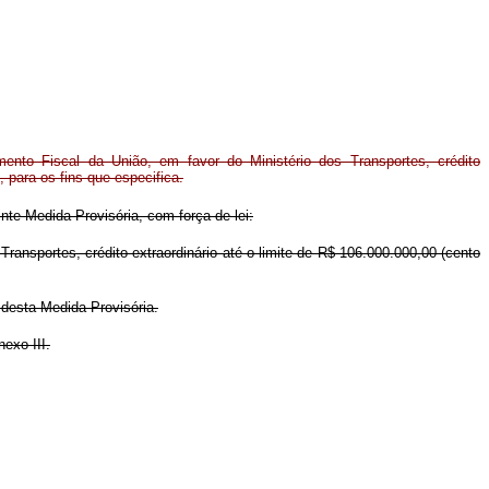
ento Fiscal da União, em favor do Ministério dos Transportes, crédito
, para os fins que especifica.
nte Medida Provisória, com força de lei:
ransportes, crédito extraordinário até o limite de R$ 106.000.000,00 (cento
 desta Medida Provisória.
exo III.