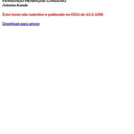
FERNANDO HENRIQUE CARDOSO
Antonio Kandir
Este texto não substitui o publicado no DOU de 13.2.1998
Download para anexo