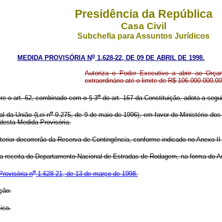
Presidência da República
Casa Civil
Subchefia para Assuntos Jurídicos
o
MEDIDA PROVISÓRIA N
1.628-22, DE 09 DE ABRIL DE 1998.
Autoriza o Poder Executivo a abrir ao Orçam
extraordinário até o limite de R$ 106.000.000,00
o
ere o art. 62, combinado com o § 3
do art. 167 da Constituição, adota a segui
o
l da União (Lei n
9.275, de 9 de maio de 1996), em favor do Ministério dos T
 desta Medida Provisória.
erior decorrerão da Reserva de Contingência, conforme indicado no Anexo II
a a receita do Departamento Nacional de Estradas de Rodagem, na forma do An
o
rovisória n
1.628-21, de 13 de março de 1998.
ção.
ica.