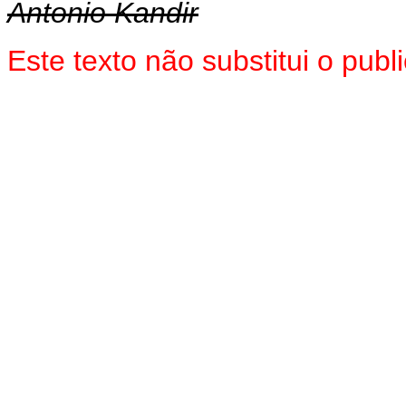
Antonio Kandir
Este texto não substitui o pub