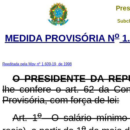
Pres
Subch
o
MEDIDA PROVISÓRIA N
1
Reeditada pela Mpv nº 1.609-19, de 1998
O PRESIDENTE DA REP
lhe confere o art. 62 da Con
Provisória, com força de lei:
o
Art. 1
O salário mínimo s
o