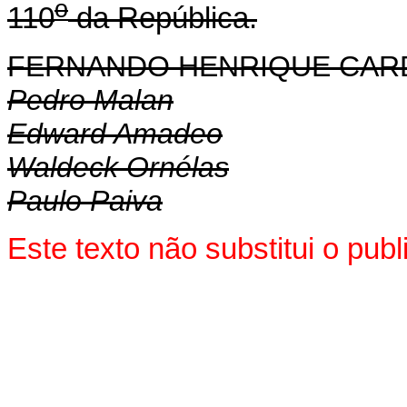
o
110
da República.
FERNANDO HENRIQUE CA
Pedro Malan
Edward Amadeo
Waldeck Ornélas
Paulo Paiva
Este texto não substitui o pu