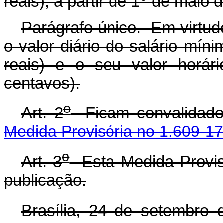
reais), a partir de 1
de maio de
Parágrafo único. Em virtud
o valor diário do salário mín
reais) e o seu valor horár
centavos).
o
Art. 2
Ficam convalidados
Medida Provisória no 1.609-17
o
Art. 3
Esta Medida Provisó
publicação.
Brasília, 24 de setembro 