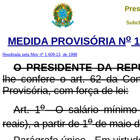
Pres
Subch
o
MEDIDA PROVISÓRIA N
1
Reeditada pela Mpv nº 1.609-13, de 1998
O PRESIDENTE DA REP
lhe confere o art. 62 da Con
Provisória, com força de lei:
o
Art. 1
O salário mínimo s
o
reais), a partir de 1
de maio d