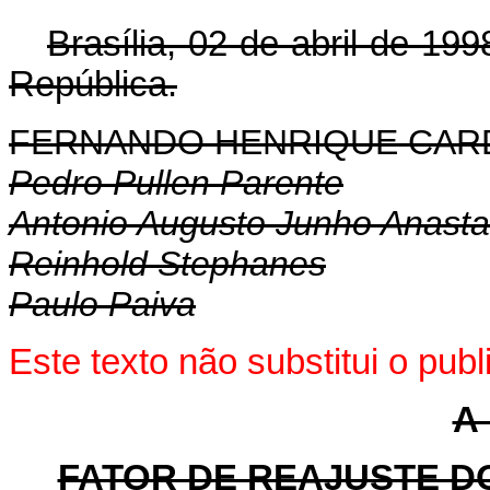
Brasília, 02 de abril de 199
República.
FERNANDO HENRIQUE CA
Pedro Pullen Parente
Antonio Augusto Junho Anasta
Reinhold Stephanes
Paulo Paiva
Este texto não substitui o pub
A 
FATOR DE REAJUSTE D