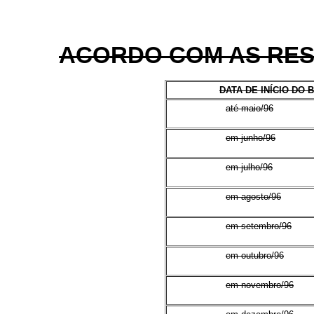
ACORDO COM AS RESP
DATA DE INÍCIO DO 
até maio/96
em junho/96
em julho/96
em agosto/96
em setembro/96
em outubro/96
em novembro/96