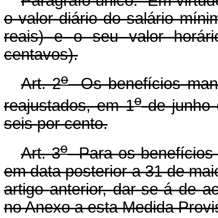
Parágrafo único. Em virtud
o valor diário do salário mín
reais) e o seu valor horár
centavos).
o
Art. 2
Os benefícios manti
o
reajustados, em 1
de junho 
seis por cento.
o
Art. 3
Para os benefícios 
em data posterior a 31 de mai
artigo anterior, dar-se-á de 
no Anexo a esta Medida Provis