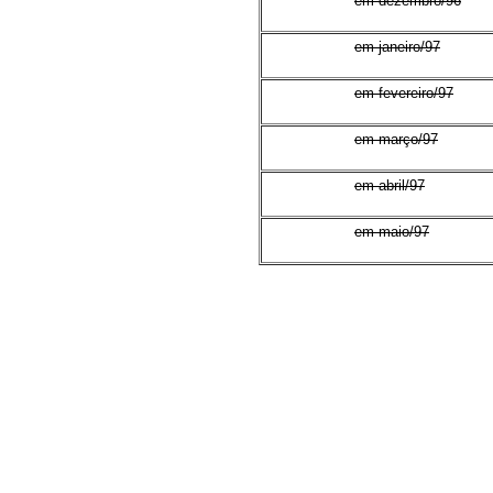
em dezembro/96
em janeiro/97
em fevereiro/97
em março/97
em abril/97
em maio/97