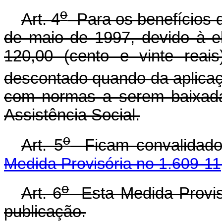
o
Art. 4
Para os benefícios 
de maio de 1997, devido à e
120,00 (cento e vinte reai
descontado quando da aplicaçã
com normas a serem baixadas
Assistência Social.
o
Art. 5
Ficam convalidados
Medida Provisória no 1.609-11
o
Art. 6
Esta Medida Provisó
publicação.