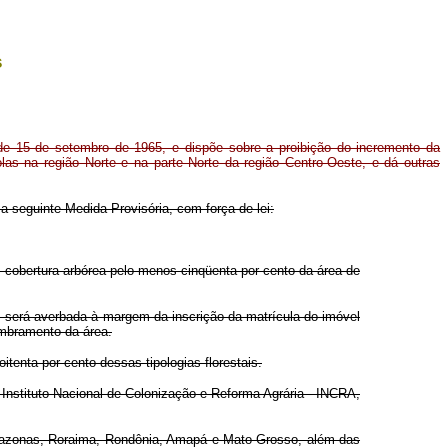
s
de 15 de setembro de 1965, e dispõe sobre a proibição do incremento da
las na região Norte e na parte Norte da região Centro-Oeste, e dá outras
a a seguinte Medida Provisória, com força de lei:
 cobertura arbórea pelo menos cinqüenta por cento da área de
, será averbada à margem da inscrição da matrícula do imóvel
embramento da área.
tenta por cento dessas tipologias florestais.
Instituto Nacional de Colonização e Reforma Agrária - INCRA,
 Amazonas, Roraima, Rondônia, Amapá e Mato Grosso, além das