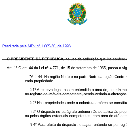
Reeditada pela MPv nº 1.605-30, de 1998
O PRESIDENTE DA REPÚBLICA
, no uso da atribuição que lhe confere 
Art. 1º O art. 44 da Lei nº 4.771, de 15 de setembro de 1965, passa a vi
"Art. 44. Na região Norte e na parte Norte da região Centro
cada propriedade.
§ 1º A reserva legal, assim entendida a área de, no mínimo,
no registro de imóveis competente, sendo vedada a alteração
§ 2º Nas propriedades onde a cobertura arbórea se constitui d
§ 3º O disposto no parágrafo anterior não se aplica às prop
ou pelos órgãos estaduais competentes, com área de até cem h
§ 4º Para efeito do disposto no
caput
, entende-se por reg