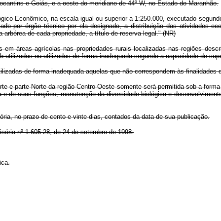
Tocantins e Goiás, e a oeste do meridiano de 44º W, no Estado do Maranhão.
co-Econômico, na escala igual ou superior a 1:250.000, executado segundo a
ado por órgão técnico por ela designado, a distribuição das atividades e
 arbórea de cada propriedade, a título de reserva legal." (NR)
m áreas agrícolas nas propriedades rurais localizadas nas regiões descr
b-utilizadas ou utilizadas de forma inadequada segundo a capacidade de supo
lizadas de forma inadequada aquelas que não correspondem às finalidades de
rte e parte Norte da região Centro-Oeste somente será permitida sob a forma
ta e de suas funções, manutenção da diversidade biológica e desenvolvimen
ia, no prazo de cento e vinte dias, contados da data de sua publicação.
ória nº 1.605-28, de 24 de setembro de 1998.
ica.