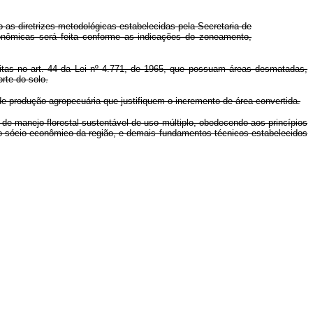
s diretrizes metodológicas estabelecidas pela Secretaria de
conômicas será feita conforme as indicações do zoneamento,
itas no art. 44 da Lei nº 4.771, de 1965, que possuam áreas desmatadas,
rte do solo.
 produção agropecuária que justifiquem o incremento de área convertida.
 de manejo florestal sustentável de uso múltiplo, obedecendo aos princípios
to sócio-econômico da região, e demais fundamentos técnicos estabelecidos