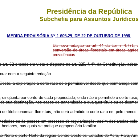
Presidência da República
Subchefia para Assuntos Jurídico
o
MEDIDA PROVISÓRIA N
1.605-29, DE 22 DE OUTUBRO DE 1998.
Dá nova redação ao art. 44 da Lei nº 4.771, 
conversão de áreas florestais em áreas agríco
providências.
o art. 62 e tendo em vista o disposto no art. 225, § 4º, da Constituição, adot
gorar com a seguinte redação:
-Oeste, a exploração a corte raso só é permissível desde que permaneça com
 cinqüenta por cento de cada propriedade, onde não é permitido o corte raso
 de sua destinação, nos casos de transmissão a qualquer título ou de desm
e fitofisionomias florestais, não será admitido o corte raso em pelo menos oi
riedades ou às posses em processo de regularização, assim declaradas pelo 
ectares, nas quais se pratique agropecuária familiar.
ião Norte e parte Norte da região Centro-Oeste os Estados do Acre, Pará,