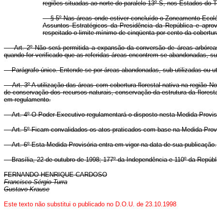
regiões situadas ao norte do paralelo 13º S, nos Estados do 
§ 5º Nas áreas onde estiver concluído o Zoneamento Ecológi
Assuntos Estratégicos da Presidência da República e aprov
respeitado o limite mínimo de cinqüenta por cento da cobertura
Art. 2º Não será permitida a expansão da conversão de áreas arbóreas e
quando for verificado que as referidas áreas encontrem-se abandonadas, su
Parágrafo único. Entende-se por áreas abandonadas, sub-utilizadas ou uti
Art. 3º A utilização das áreas com cobertura florestal nativa na região No
de conservação dos recursos naturais, conservação da estrutura da flores
em regulamento.
Art. 4º O Poder Executivo regulamentará o disposto nesta Medida Provisór
Art. 5º Ficam convalidados os atos praticados com base na Medida Provis
Art. 6º Esta Medida Provisória entra em vigor na data de sua publicação.
Brasília, 22 de outubro de 1998; 177º da Independência e 110º da Repúbl
FERNANDO HENRIQUE CARDOSO
Francisco Sérgio Turra
Gustavo Krause
Este texto não substitui o publicado no D.O.U. de 23.10.1998