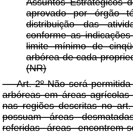
Assuntos Estratégicos 
aprovado por órgão té
distribuição das ativ
conforme as indicações
limite mínimo de cinq
arbórea de cada proprieda
(NR)
Art. 2º Não será permitida
arbóreas em áreas agrícolas 
nas regiões descritas no art
possuam áreas desmatadas
referidas áreas encontrem-