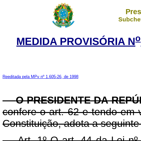
Pres
Subchef
o
MEDIDA PROVISÓRIA N
Reeditada pela MPv nº 1.605-26, de 1998
O PRESIDENTE DA REPÚ
confere o art. 62 e tendo em v
Constituição, adota a seguinte
Art. 1º O art. 44 da Lei nº