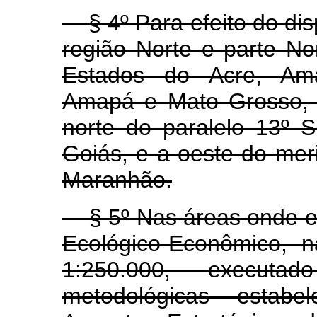
§ 4º Para efeito do di
região Norte e parte No
Estados do Acre, Ama
Amapá e Mato Grosso, 
norte do paralelo 13º 
Goiás, e a oeste do mer
Maranhão.
§ 5º Nas áreas onde es
Ecológico-Econômico, n
1:250.000, executa
metodológicas estabe