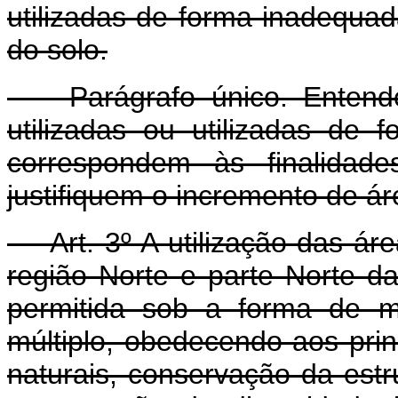
utilizadas de forma inadequa
do solo.
Parágrafo único. Entende-
utilizadas ou utilizadas de
correspondem às finalidad
justifiquem o incremento de ár
Art. 3º A utilização das área
região Norte e parte Norte d
permitida sob a forma de ma
múltiplo, obedecendo aos pri
naturais, conservação da estr