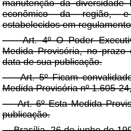
manutenção da diversidade b
econômico da região, e
estabelecidos em regulamento
Art. 4º O Poder Executivo
Medida Provisória, no prazo 
data de sua publicação.
Art. 5º Ficam convalidados
Medida Provisória nº 1.605-24
Art. 6º Esta Medida Provisó
publicação.
Brasília, 26 de junho de 199