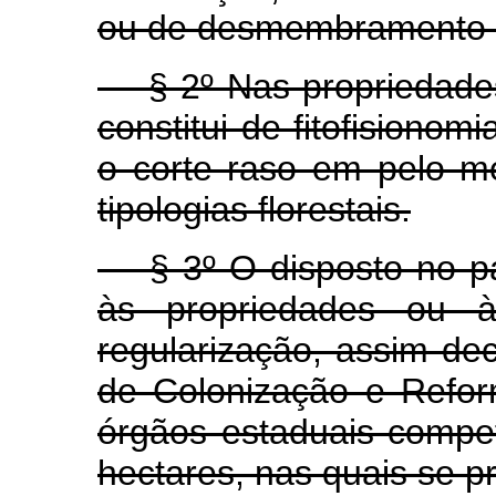
ou de desmembramento 
§ 2º Nas propriedades
constitui de fitofisionom
o corte raso em pelo m
tipologias florestais.
§ 3º O disposto no par
às propriedades ou 
regularização, assim dec
de Colonização e Refor
órgãos estaduais compe
hectares, nas quais se pr