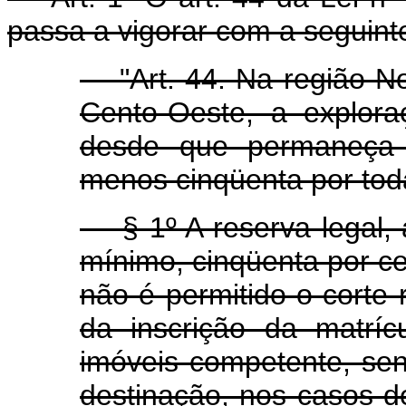
passa a vigorar com a seguint
"Art. 44. Na região Nor
Cento-Oeste, a explora
desde que permaneça 
menos cinqüenta por tod
§ 1º A reserva legal, 
mínimo, cinqüenta por c
não é permitido o corte
da inscrição da matríc
imóveis competente, se
destinação, nos casos de