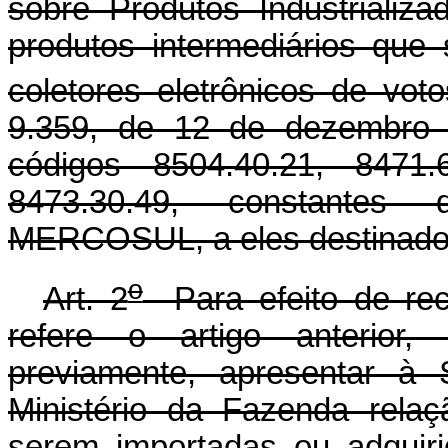
sobre Produtos Industrializ
produtos intermediários que 
coletores eletrônicos de voto
9.359, de 12 de dezembro 
códigos 8504.40.21, 8471.
8473.30.49, constante
MERCOSUL, a eles destinado
o
Art. 2
Para efeito de rec
refere o artigo anterior,
previamente, apresentar à 
Ministério da Fazenda relaç
serem importadas ou adquir