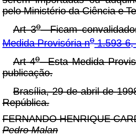
pelo Ministério da Ciência e T
o
Art 3
Ficam convalidados
o
Medida Provisória n
1.593-6, 
o
Art 4
Esta Medida Provisó
publicação.
Brasília, 29 de abril de 199
República.
FERNANDO HENRIQUE CA
Pedro Malan