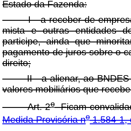
Estado da Fazenda:
I - a receber de empresas 
mista e outras entidades d
participe, ainda que minorit
pagamento de juros sobre o ca
direito;
II - a alienar, ao BNDES P
valores mobiliários que receber
o
Art. 2
Ficam convalidad
o
Medida Provisória n
1.584-1, 