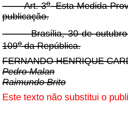
o
Art. 3
Esta Medida Provi
publicação.
Brasília, 30 de outubro 
o
109
da República.
FERNANDO HENRIQUE CA
Pedro Malan
Raimundo Brito
Este texto não substitui o pu