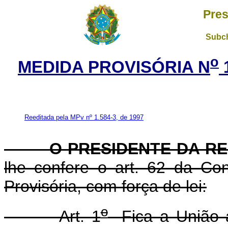
Pres
Subch
o
MEDIDA PROVISÓRIA N
Reeditada pela MPv nº 1.584-3, de 1997
O PRESIDENTE DA RE
lhe confere o art. 62 da Con
Provisória, com força de lei:
o
Art. 1
Fica a União au