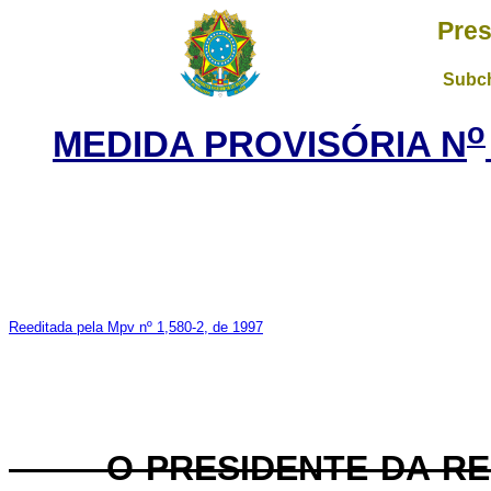
Pres
Subch
o
MEDIDA PROVISÓRIA N
Reeditada pela Mpv nº 1,580-2, de 1997
O PRESIDENTE DA RE