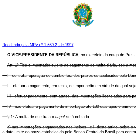
Reeditada pela MPv nº 1.569-2, de 1997
O VICE-PRESIDENTE DA REPÚBLICA
, no exercício do cargo de Presi
Art. 1º
Fica o importador sujeito ao pagamento de multa diária, sob a mod
I - contratar operação de câmbio fora dos prazos estabelecidos pelo Banc
Il - efetuar o pagamento, em reais, de importação ern virtude da qual s
III - efetuar pagamento, com atraso, das importações licenciadas para 
IV - não efetuar o pagamento de importação até 180 dias após o primei
§ 1º A multa de que trata o
caput
será cobrada:
a) nas importações enquadradas nos incisos I e II deste artigo, sobre 
a data limite do prazo estabelecido pelo Banco Central do Brasil para cont