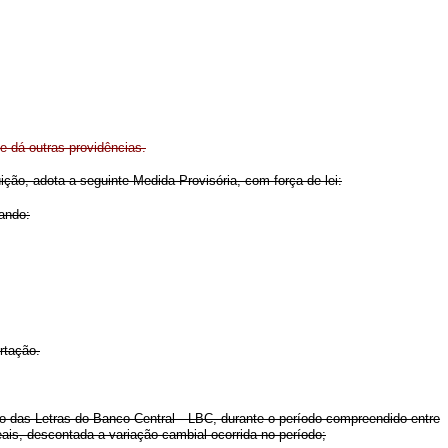
 dá outras providências.
ição, adota a seguinte Medida Provisória, com força de lei:
uando:
rtação.
do das Letras do Banco Central - LBC, durante o período compreendido entre
eais, descontada a variação cambial ocorrida no período;