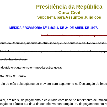
Presidência da República
Casa Civil
Subchefia para Assuntos Jurídicos
o
MEDIDA PROVISÓRIA N
1.569-1, DE 24 DE ABRIL DE 1997.
Estabelece multa em operações de importação e
dente da República, usando da atribuição que lhe confere o art. 62 da Constitu
alidade de encargo financeiro, a ser recolhida ao Banco Central do Brasil, q
o Central do Brasil;
eja devido o pagamento em moeda estrangeira;
pagamento em reais;
ro dia do mês subseqüente ao previsto para pagamento na Declaração de Impo
o valor, em reais, do pagamento e calculada com base no rendimento acumula
ratação do câmbio e a data da sua efetiva contratação, ou do pagamento em r