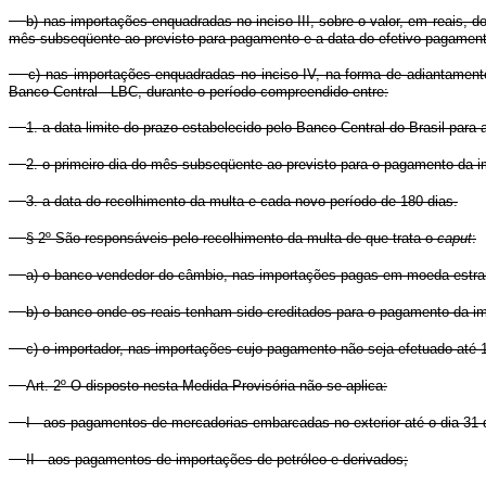
b) nas importações enquadradas no inciso III, sobre o valor, em reais,
mês subseqüente ao previsto para pagamento e a data do efetivo pagament
c) nas importações enquadradas no inciso IV, na forma de adiantament
Banco Central - LBC, durante o período compreendido entre:
1. a data limite do prazo estabelecido pelo Banco Central do Brasil par
2. o primeiro dia do mês subseqüente ao previsto para o pagamento da i
3. a data do recolhimento da multa e cada novo período de 180 dias.
§ 2º São responsáveis pelo recolhimento da multa de que trata o
caput
:
a) o banco vendedor do câmbio, nas importações pagas em moeda estra
b) o banco onde os reais tenham sido creditados para o pagamento da i
c) o importador, nas importações cujo pagamento não seja efetuado até
Art. 2º O disposto nesta Medida Provisória não se aplica:
I - aos pagamentos de mercadorias embarcadas no exterior até o dia 31 
II - aos pagamentos de importações de petróleo e derivados;