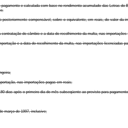
 do pagamento e calculada com base no rendimento acumulado das Letras do B
o;
o posteriormente compensável, sobre o equivalente, em reais, do valor da i
a a contratação do câmbio e a data do recolhimento da multa, nas importaçõe
mportação e a data do recolhimento da multa, nas importações licenciadas p
ngeira;
mportação, nas importações pagas em reais;
 180 dias após o primeiro dia do mês subseqüente ao previsto para pagament
de março de 1997, inclusive;