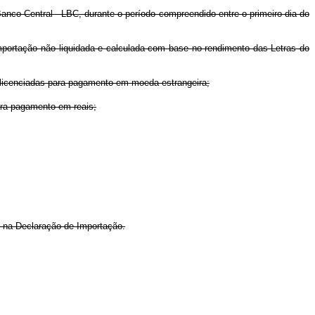
anco Central - LBC, durante o período compreendido entre o primeiro dia do
mportação não liquidada e calculada com base no rendimento das Letras do
s licenciadas para pagamento em moeda estrangeira;
ara pagamento em reais;
o na Declaração de Importação.