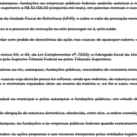
arquias, fundações ou empresas públicas federais poderão autorizar a r
 superiores a R$ 50.000,00 (cinqüenta mil reais), em parcelas mensais e suc
o da Unidade Fiscal de Referência (UFIR), e sobre o valor da prestação mensa
r-se-á o processo de execução ou nele prosseguir-se-á, pelo saldo.
rdar
com pedido de desistência da ação, nas causas de quaisquer valores, 
o
, inciso XII, e 43, da Lei Complementar n
73/93), o Advogado-Geral da Uniã
ida pelo Supremo Tribunal Federal ou pelos Tribunais Superiores.
toras ou rés, autarquias, fundações públicas, sociedades de economia mista
s causas cuja decisão possa ter reflexos, ainda que indiretos, de natureza ec
os e memoriais reputados úteis ao exame da matéria e, se for o caso, rec
al ou municipal e pelas autarquias e fundações públicas, em virtude de 
e obrigação de natureza alimentícia, obedecida, entre eles, a ordem cronológ
arquias, às fundações e às empresas públicas federais quando contrariarem
uber, às ações propostas e aos recursos interpostos pelas entidades legalm