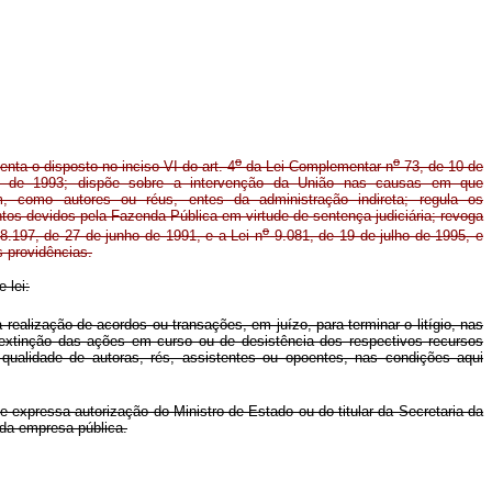
o
o
nta o disposto no inciso VI do art. 4
da Lei Complementar n
73, de 10 de
ro de 1993; dispõe sobre a intervenção da União nas causas em que
em, como autores ou réus, entes da administração indireta; regula os
os devidos pela Fazenda Pública em virtude de sentença judiciária; revoga
o
8.197, de 27 de junho de 1991, e a Lei n
9.081, de 19 de julho de 1995, e
s providências.
 lei:
alização de acordos ou transações, em juízo, para terminar o litígio, nas
 extinção das ações em curso ou de desistência dos respectivos recursos
a qualidade de autoras, rés, assistentes ou opoentes, nas condições aqui
e expressa autorização do Ministro de Estado ou do titular da Secretaria da
 da empresa pública.