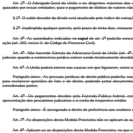
o
Art. 2
O Advogado-Geral da União e os dirigentes máximos das aut
ajuizados por essas entidades, para o pagamento de débitos de valores não
o
§ 1
O saldo devedor da dívida será atualizado pelo índice de variaçã
o
§ 2
Inadimplida qualquer parcela, pelo prazo de trinta dias, instaura
o
o
Art. 3
As autoridades indicadas no
caput
do art. 1
poderão conco
ação (art. 269, inciso V, do Código de Processo Civil).
o
o
Art. 4
Não havendo Súmula da Advocacia-Geral da União (art. 4
judiciais quando a controvérsia jurídica estiver sendo iterativamente decid
o
Art. 5
A União poderá intervir nas causas em que figurarem, como au
Parágrafo único. As pessoas jurídicas de direito público poderão, na
para esclarecer questões de fato e de direito, podendo juntar document
consideradas partes.
o
Art. 6
Os pagamentos devidos pela Fazenda Pública federal, estadu
apresentação dos precatórios judiciários e à conta do respectivo crédito.
Parágrafo único. É assegurado o direito de preferência aos credores d
o
Art. 7
As disposições desta Medida Provisória não se aplicam às aut
o
Art. 8
Aplicam-se as disposições desta Medida Provisória, no que co