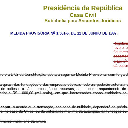
Presidência da República
Casa Civil
Subchefia para Assuntos Jurídicos
o
MEDIDA PROVISÓRIA N
1.561-6, DE 12 DE JUNHO DE 1997.
Regulame
feverei
figurar
pagament
o
a Lei n
dá outra
ere o art. 62 da Constituição, adota a seguinte Medida Provisória, com força de
uias, das fundações e das empresas públicas federais poderão autorizar a re
ura de ações e a não-interposição de recursos, assim como requerimento de
inferior a R$ 1.000,00 (mil reais), em que interessadas essas entidades n
caput
, o acordo ou a transação, sob pena de nulidade, dependerá de prévia 
to, no caso da União, ou da autoridade máxima da autarquia, da fundação ou
imônio imobiliário da União.