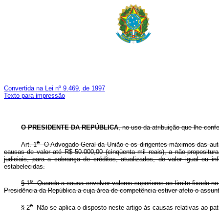
Convertida na Lei nº 9.469, de 1997
Texto para impressão
O PRESIDENTE DA REPÚBLICA
, no uso da atribuição que lhe conf
o
Art. 1
O Advogado-Geral da União e os dirigentes máximos das autarq
causas de valor até R$ 50.000,00 (cinqüenta mil reais), a não-proposit
judiciais, para a cobrança de créditos, atualizados, de valor igual ou 
estabelecidas.
o
§ 1
Quando a causa envolver valores superiores ao limite fixado no
Presidência da República a cuja área de competência estiver afeto o assun
o
§ 2
Não se aplica o disposto neste artigo às causas relativas ao patr