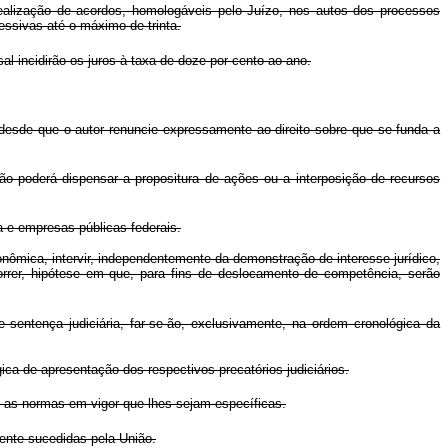
ealização de acordos, homologáveis pelo Juízo, nos autos dos processos
essivas até o máximo de trinta.
l incidirão os juros à taxa de doze por cento ao ano.
desde que o autor renuncie expressamente ao direito sobre que se funda a
o poderá dispensar a propositura de ações ou a interposição de recursos
 e empresas públicas federais.
onômica, intervir, independentemente da demonstração de interesse jurídico,
orrer, hipótese em que, para fins de deslocamento de competência, serão
sentença judiciária, far-se-ão, exclusivamente, na ordem cronológica da
ica de apresentação dos respectivos precatórios judiciários.
 as normas em vigor que lhes sejam específicas.
ente sucedidas pela União.