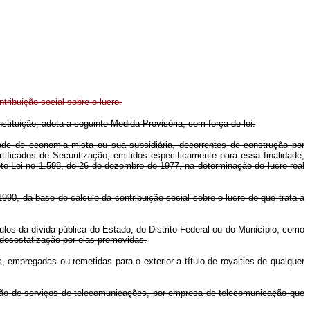
tribuição social sobre o lucro.
stituição, adota a seguinte Medida Provisória, com força de lei:
e de economia mista ou sua subsidiária, decorrentes de construção por
ificados de Securitização, emitidos especificamente para essa finalidade,
eto-Lei no 1.598, de 26 de dezembro de 1977, na determinação do lucro real
90, da base de cálculo da contribuição social sobre o lucro de que trata a
los da dívida pública do Estado, do Distrito Federal ou do Município, como
e desestatização por elas promovidas.
empregadas ou remetidas para o exterior a título de royalties de qualquer
ção de serviços de telecomunicações, por empresa de telecomunicação que