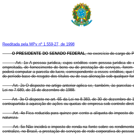
Reeditada pela MPv nº 1.559-27, de 1998
O PRESIDENTE DO SENADO FEDERAL
, no exercício do cargo de P
Art. 1o A pessoa jurídica, cujos créditos com pessoa jurídica de dir
empreitada, de fornecimento de bens ou de prestação de serviços, forem q
poderá computar a parcela do lucro, correspondente a esses créditos, que 
do período-base do resgate dos títulos ou de sua alienação sob qualquer fo
Art. 2o O disposto no artigo anterior aplica-se, também, às parcelas dife
Lei no 7.689, de 15 de dezembro de 1988.
Art. 3o O disposto no art. 65 da Lei no 8.383, de 30 de dezembro de 1991,
contrapartida à aquisição de ações ou quotas de empresa sob controle direto
Art. 4o Fica reduzida para quinze por cento a alíquota do imposto de ren
natureza.
Art. 5o Não incidirá o imposto de renda na fonte sobre os rendimentos 
centralize, no Brasil, a prestação de serviços de rede corporativa de pessoa