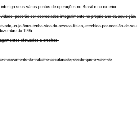
terliga seus vários pontos de operações no Brasil e no exterior.
vidade, poderão ser depreciados integralmente no próprio ano da aquisição.
ivada, cujo ônus tenha sido da pessoa física, recebido por ocasião de seu
 dezembro de 1995.
pagamentos efetuados a creches.
 exclusivamente do trabalho assalariado, desde que o valor do