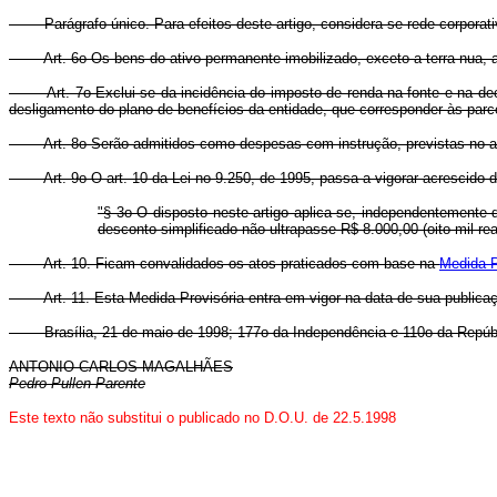
Parágrafo único. Para efeitos deste artigo, considera-se rede corporativa
Art. 6o Os bens do ativo permanente imobilizado, exceto a terra nua, adqu
Art. 7o Exclui-se da incidência do imposto de renda na fonte e na declar
desligamento do plano de benefícios da entidade, que corresponder às parc
Art. 8o Serão admitidos como despesas com instrução, previstas no art. 
Art. 9o O art. 10 da Lei no 9.250, de 1995, passa a vigorar acrescido do
"§ 3o O disposto neste artigo aplica-se, independentemente d
desconto simplificado não ultrapasse R$ 8.000,00 (oito mil rea
Art. 10. Ficam convalidados os atos praticados com base na
Medida P
Art. 11. Esta Medida Provisória entra em vigor na data de sua publica
Brasília, 21 de maio de 1998; 177o da Independência e 110o da Repúbl
ANTONIO CARLOS MAGALHÃES
Pedro Pullen Parente
Este texto não substitui o publicado no D.O.U. de 22.5.1998