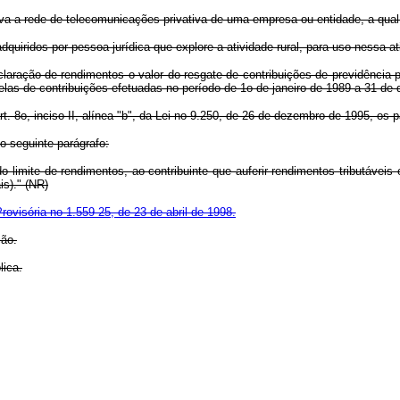
 a rede de telecomunicações privativa de uma empresa ou entidade, a qual in
iridos por pessoa jurídica que explore a atividade rural, para uso nessa ati
ação de rendimentos o valor do resgate de contribuições de previdência pr
elas de contribuições efetuadas no período de 1o de janeiro de 1989 a 31 de
8o, inciso II, alínea "b", da Lei no 9.250, de 26 de dezembro de 1995, os 
 seguinte parágrafo:
o limite de rendimentos, ao contribuinte que auferir rendimentos tributáveis
is)." (NR)
rovisória no 1.559-25, de 23 de abril de 1998.
ção.
ica.