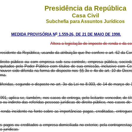
Presidência da República
Casa Civil
Subchefia para Assuntos Jurídicos
o
MEDIDA PROVISÓRIA N
1.559-26, DE 21 DE MAIO DE 1998.
Altera a legislação do imposto de renda e da con
residente da República, usando da atribuição que lhe confere o art. 62 da Con
eito público ou com empresa sob seu controle, empresa pública, sociedad
uitados pelo Poder Público com títulos de sua emissão, inclusive com Cert
houver sido diferida na forma do disposto nos §§ 3o e 4o do art. 10 do Decr
rma.
ridas, segundo o disposto no art. 3o da Lei no 8.003, de 14 de março de 19
 aplica-se, também, nos casos de entrega, pelo licitante vencedor, de títu
 ou indireto das referidas pessoas jurídicas de direito público, nos casos d
da incidente na fonte sobre as importâncias pagas, creditadas, entregues, 
pagos ou creditados a empresa domiciliada no exterior, pela contrapresta
s jurídicas.