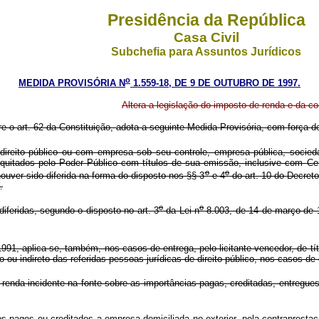
Presidência da República
Casa Civil
Subchefia para Assuntos Jurídicos
o
MEDIDA PROVISÓRIA N
1.559-18, DE 9 DE OUTUBRO DE 1997.
Altera a legislação do imposto de renda e da con
re o art. 62 da Constituição, adota a seguinte Medida Provisória, com força de
direito público ou com empresa sob seu controle, empresa pública, socied
uitados pelo Poder Público com títulos de sua emissão, inclusive com Cert
o
o
ouver sido diferida na forma do disposto nos §§ 3
e 4
do art. 10 do Decreto
.
o
o
iferidas, segundo o disposto no art. 3
da Lei n
8.003, de 14 de março de 19
91, aplica-se, também, nos casos de entrega, pelo licitante vencedor, de tít
 ou indireto das referidas pessoas jurídicas de direito público, nos casos d
renda incidente na fonte sobre as importâncias pagas, creditadas, entregues
os pagos ou creditados a empresa domiciliada no exterior, pela contraprest