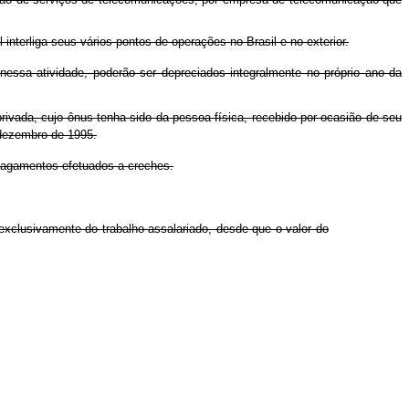
terliga seus vários pontos de operações no Brasil e no exterior.
 nessa atividade, poderão ser depreciados integralmente no próprio ano da
rivada, cujo ônus tenha sido da pessoa física, recebido por ocasião de seu
 dezembro de 1995.
pagamentos efetuados a creches.
 exclusivamente do trabalho assalariado, desde que o valor do