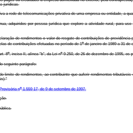
s jurídicas.
 a rede de telecomunicações privativa de uma empresa ou entidade, a qual in
a, adquiridos por pessoa jurídica que explore a atividade rural, para uso
laração de rendimentos o valor do resgate de contribuições de previdência p
o
elas de contribuições efetuadas no período de 1
de janeiro de 1989 a 31 de
o
o
rt. 8
, inciso II, alínea "b", da Lei n
9.250, de 26 de dezembro de 1995, os 
o seguinte parágrafo:
 limite de rendimentos, ao contribuinte que auferir rendimentos tributáveis
is)."
o
Provisória n
1.559-17, de 9 de setembro de 1997.
ção.
ública.