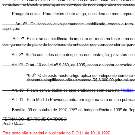
centralize, no Brasil, a prestação de serviços de rede corporativa de pessoa
Parágrafo único. Para efeitos deste artigo, considera-se rede corporativa
o
Art. 6
Os bens do ativo permanente imobilizado, exceto a terra nu
aquisição.
o
Art. 7
Exclui-se da incidência do imposto de renda na fonte e na dec
desligamento do plano de benefícios da entidade, que corresponder às parc
o
Art. 8
Serão admitidos como despesas com instrução, previstas no a
o
o
Art. 9
O art. 10 da Lei n
9.250, de 1995, passa a vigorar acrescido d
o
"§ 3
O disposto neste artigo aplica-se, independentemente do
desconto simplificado não ultrapasse R$ 8.000,00 (oito mil rea
Art. 10. Ficam convalidados os atos praticados com base na
Medida 
Art. 11. Esta Medida Provisória entra em vigor na data de sua publica
o
o
Brasília, 09 de outubro de 1997; 176
da Independência e 109
da Rep
FERNANDO HENRIQUE CARDOSO
Pedro Malan
Este texto não substitui o publicado no D.O.U. de 10.10.1997