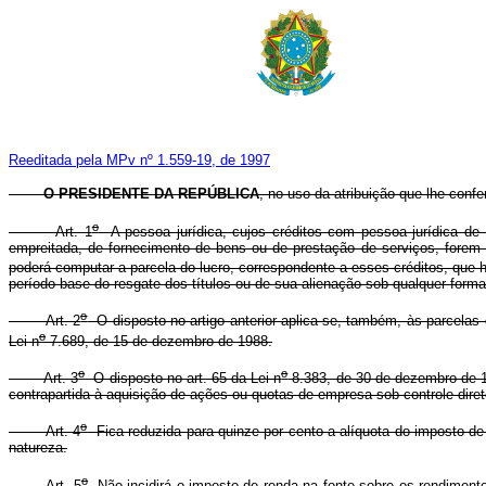
Reeditada pela MPv nº 1.559-19, de 1997
O PRESIDENTE DA REPÚBLICA
, no uso da atribuição que lhe confe
o
Art. 1
A pessoa jurídica, cujos créditos com pessoa jurídica de 
empreitada, de fornecimento de bens ou de prestação de serviços, forem q
poderá computar a parcela do lucro, correspondente a esses créditos, que h
período-base do resgate dos títulos ou de sua alienação sob qualquer forma
o
Art. 2
O disposto no artigo anterior aplica-se, também, às parcelas d
o
Lei n
7.689, de 15 de dezembro de 1988.
o
o
Art. 3
O disposto no art. 65 da Lei n
8.383, de 30 de dezembro de 19
contrapartida à aquisição de ações ou quotas de empresa sob controle direto
o
Art. 4
Fica reduzida para quinze por cento a alíquota do imposto de 
natureza.
o
Art. 5
Não incidirá o imposto de renda na fonte sobre os rendiment