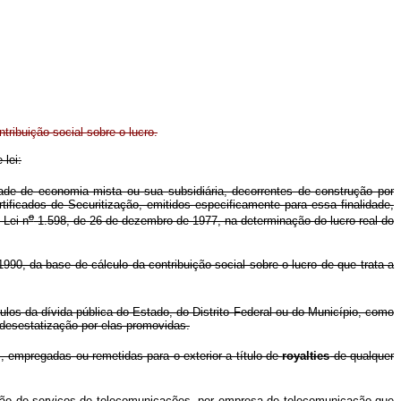
tribuição social sobre o lucro.
 lei:
ade de economia mista ou sua subsidiária, decorrentes de construção por
ificados de Securitização, emitidos especificamente para essa finalidade,
o
-Lei n
1.598, de 26 de dezembro de 1977, na determinação do lucro real do
90, da base de cálculo da contribuição social sobre o lucro de que trata a
ulos da dívida pública do Estado, do Distrito Federal ou do Município, como
e desestatização por elas promovidas.
, empregadas ou remetidas para o exterior a título de
royalties
de qualquer
ação de serviços de telecomunicações, por empresa de telecomunicação que